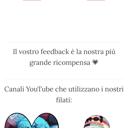
Questo
Questo
prodotto
prodotto
ha
ha
più
più
varianti.
varianti.
Le
Le
opzioni
opzioni
possono
possono
Il vostro feedback è la nostra più
essere
essere
scelte
scelte
grande ricompensa 💗
nella
nella
pagina
pagina
del
del
prodotto
prodotto
Canali YouTube che utilizzano i nostri
filati: