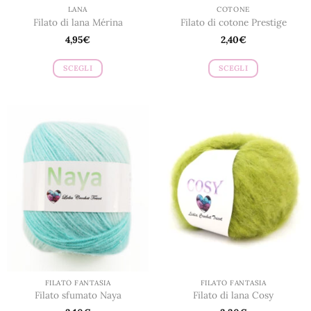
prodotto
LANA
COTONE
Filato di lana Mérina
Filato di cotone Prestige
4,95
€
2,40
€
SCEGLI
SCEGLI
Questo
Questo
prodotto
prodotto
ha
ha
più
più
varianti.
varianti.
Le
Le
opzioni
opzioni
possono
possono
essere
essere
scelte
scelte
nella
nella
pagina
pagina
del
del
prodotto
prodotto
FILATO FANTASIA
FILATO FANTASIA
Filato sfumato Naya
Filato di lana Cosy