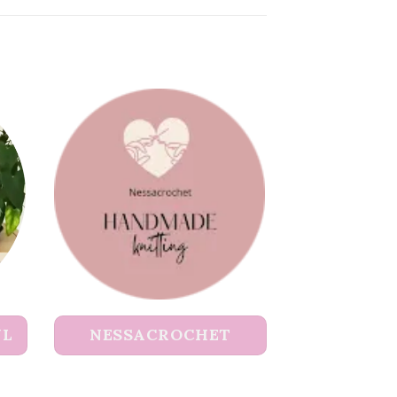
UL
NESSACROCHET