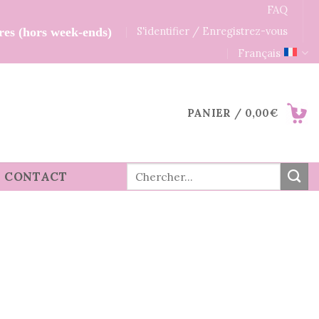
FAQ
S'identifier / Enregistrez-vous
res (hors week-ends)
Français
PANIER /
0,00
€
Recherche
CONTACT
pour :