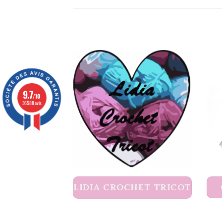
9.7
/10
36588 avis
LIDIA CROCHET TRICOT