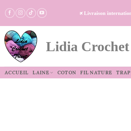
Passer
au
Livraison internati
contenu
Lidia Crochet
ACCUEIL
LAINE
COTON
FIL NATURE
TRAP