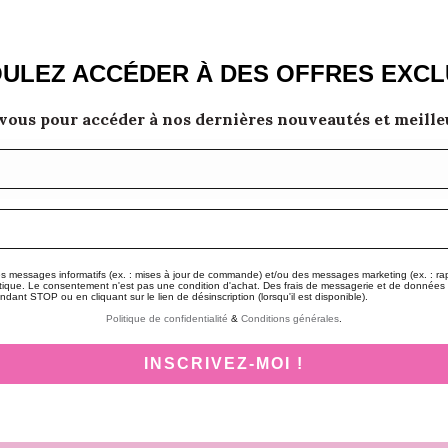
ULEZ ACCÉDER À DES OFFRES EXCL
vous pour accéder à nos dernières nouveautés et meilleu
 messages informatifs (ex. : mises à jour de commande) et/ou des messages marketing (ex. : rappe
que. Le consentement n'est pas une condition d'achat. Des frais de messagerie et de données
ant STOP ou en cliquant sur le lien de désinscription (lorsqu'il est disponible).
Politique de confidentialité
&
Conditions générales
.
INSCRIVEZ-MOI !