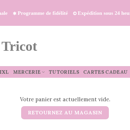
onale
Programme de fidélité
Expédition sous 24 heu
 Tricot
IXL
MERCERIE
TUTORIELS
CARTES CADEAU
Votre panier est actuellement vide.
RETOURNEZ AU MAGASIN