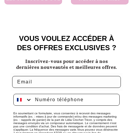
VOUS VOULEZ ACCÉDER À
DES OFFRES EXCLUSIVES ?
Inscrivez-vous pour accéder à nos
dernières nouveautés et meilleures offres.
Email
Numéro téléphone
En soumettant ce formulaire, vous consentez à recevoir des messages
informatifs (ex. : mises à jour de commande) et/ou des messages marketing
(ex. : rappels de panier) de la part de Lidia Crochet Tricot, y compris des
messages envoyés via un composeur automatique. Le consentement n'est
pas une condition d'achat. Des frais de messagerie et de données peuvent
s'appliquer. La fréquence des messages varie.Vous pouvez vous désinscrire
à tout moment en répondant STOP ou en cliquant sur le lien de