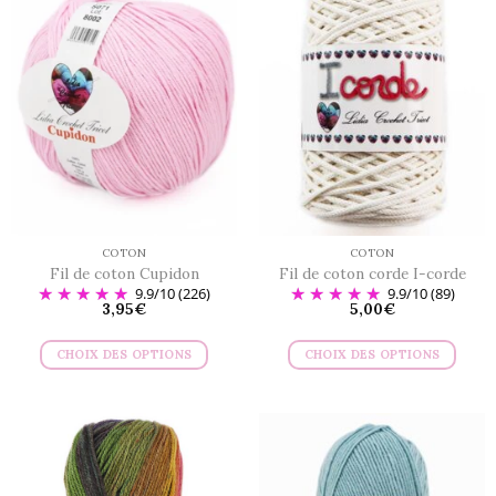
COTON
COTON
Fil de coton Cupidon
Fil de coton corde I-corde
9.9
/
10
(226)
9.9
/
10
(89)
3,95
€
5,00
€
CHOIX DES OPTIONS
CHOIX DES OPTIONS
Ce
Ce
produit
produit
a
a
plusieurs
plusieurs
variations.
variations.