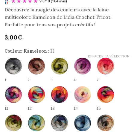
Découvrez la magie des couleurs avec la laine
multicolore Kameleon de Lidia Crochet Tricot.
Parfaite pour tous vos projets créatifs !
3,00
€
Couleur Kameleon
:
33
EFFACER LA SÉLECTION
9.8
/
10
(104 avis)
1
2
3
4
7
11
12
13
14
15