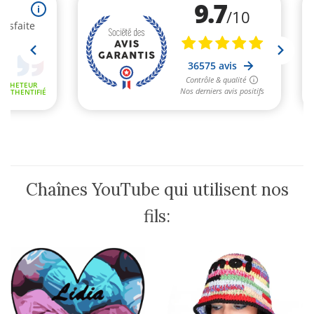
sur
sur
la
la
page
page
du
du
produit
produit
Chaînes YouTube qui utilisent nos
fils: