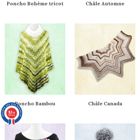
Poncho Bohème tricot
Châle Automne
Poncho Bambou
Châle Canada
9.7
/10
36576 avis