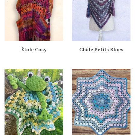
Étole
Cosy
Châle Petits Blocs