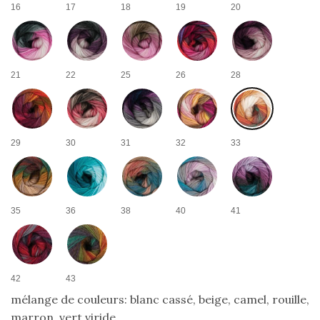
16
17
18
19
20
21
22
25
26
28
29
30
31
32
33
35
36
38
40
41
42
43
mélange de couleurs: blanc cassé, beige, camel, rouille,
marron, vert viride