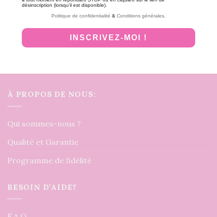
désinscription (lorsqu'il est disponible).
Politique de confidentialité
&
Conditions générales
.
INSCRIVEZ-MOI !
À PROPOS DE NOUS:
Qui sommes-nous ?
Qualité et Garantie
Programme de fidélité
BESOIN D’AIDE?
F.A.Q.