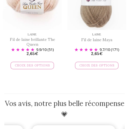
être
être
choisies
choisies
sur
sur
la
la
page
page
du
du
LAINE
LAINE
produit
produit
Fil de laine brillante The
Fil de laine Maya
Queen
9.9
/
10
(51)
9.7
/
10
(171)
2,65
€
2,65
€
CHOIX DES OPTIONS
CHOIX DES OPTIONS
Ce
Ce
produit
produit
a
a
plusieurs
plusieurs
variations.
variations.
Vos avis, notre plus belle récompense
Les
Les
options
options
💗
peuvent
peuvent
être
être
choisies
choisies