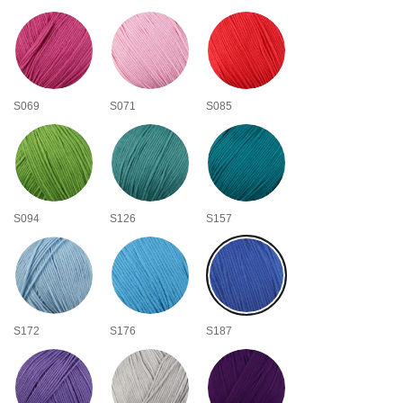
S069
S071
S085
S094
S126
S157
S172
S176
S187