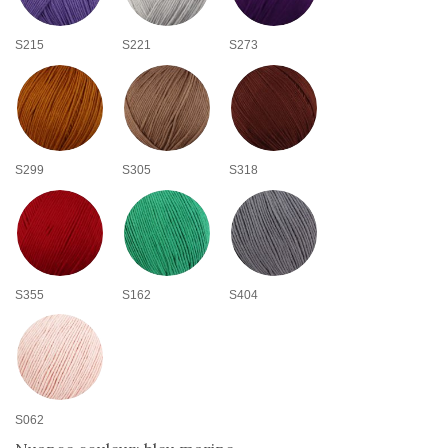
S215
S221
S273
S299
S305
S318
S355
S162
S404
S062