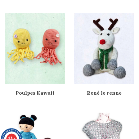
Poulpes Kawaii
René le renne
9.7
/10