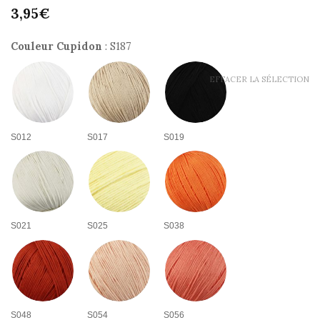
3,95
€
Couleur Cupidon
:
S187
EFFACER LA SÉLECTION
9.9
/
10
(227 avis)
S012
S017
S019
S021
S025
S038
S048
S054
S056