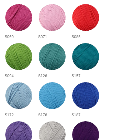
S069
S071
S085
S094
S126
S157
S172
S176
S187