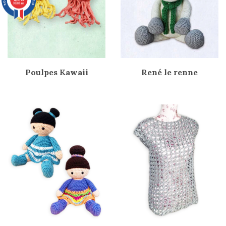
36588 avis
Poulpes Kawaii
René le renne