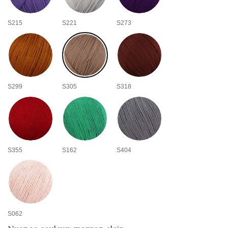
S215
S221
S273
S299
S305
S318
S355
S162
S404
S062