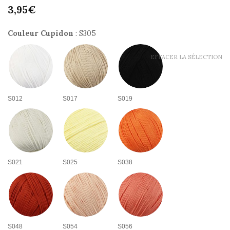
3,95
€
Couleur Cupidon
:
S305
EFFACER LA SÉLECTION
9.9
/
10
(227 avis)
S012
S017
S019
S021
S025
S038
S048
S054
S056