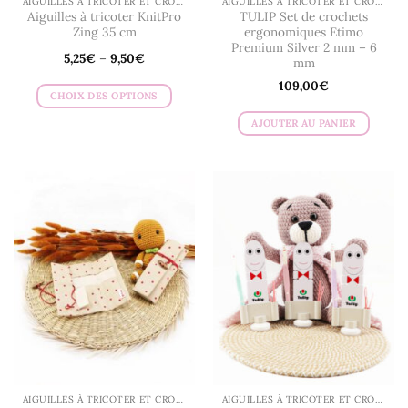
AIGUILLES À TRICOTER ET CROCHETS
AIGUILLES À TRICOTER ET CROCHETS
Aiguilles à tricoter KnitPro
TULIP Set de crochets
Zing 35 cm
ergonomiques Etimo
Premium Silver 2 mm – 6
5,25
€
–
9,50
€
mm
109,00
€
CHOIX DES OPTIONS
Ce
AJOUTER AU PANIER
produit
a
plusieurs
variations.
Les
options
peuvent
être
choisies
sur
la
page
du
produit
AIGUILLES À TRICOTER ET CROCHETS
AIGUILLES À TRICOTER ET CROCHETS