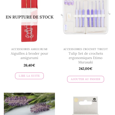
EN RUPTURE DE STOCK
ACCESSOIRES AMIGURUMI
ACCESSOIRES CROCHET TRICOT
Aiguilles à broder pour
Tulip Set de crochets
amigurumi
ergonomiques Etimo
Murasaki
26,40
€
242,00
€
LIRE LA SUITE
AJOUTER AU PANIER