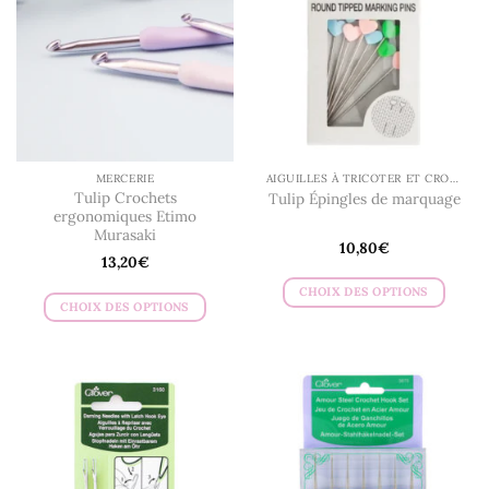
MERCERIE
AIGUILLES À TRICOTER ET CROCHETS
Tulip Crochets
Tulip Épingles de marquage
ergonomiques Etimo
Murasaki
10,80
€
13,20
€
CHOIX DES OPTIONS
CHOIX DES OPTIONS
Ce
Ce
produit
produit
a
a
plusieurs
plusieurs
variations.
variations.
Les
Les
options
options
peuvent