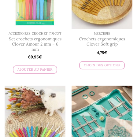
ACCESSOIRES CROCHET TRICOT
MERCERIE
Set crochets ergonomiques
Crochets ergonomiques
Clover Amour 2 mm – 6
Clover Soft grip
mm
4,75
€
69,95
€
CHOIX DES OPTIONS
AJOUTER AU PANIER
Ce
produit
a
plusieurs
variations.
Les
options
peuvent
être
choisies
sur