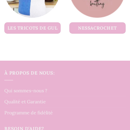
LES TRICOTS DE GUL
NESSACROCHET
À PROPOS DE NOUS:
Qui sommes-nous ?
Qualité et Garantie
Programme de fidélité
BESOIN D’AIDE?