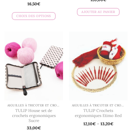
16,50
€
AJOUTER AU PANIER
CHOIX DES OPTIONS
Ce
produit
a
plusieurs
variations.
Les
options
peuvent
être
choisies
sur
la
page
du
AIGUILLES À TRICOTER ET CROCHETS
AIGUILLES À TRICOTER ET CROCHETS
produit
TULIP House set de
TULIP Crochets
crochets ergonomiques
ergonomiques Etimo Red
Sucre
12,10
€
–
13,20
€
33,00
€