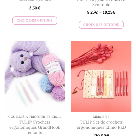
Symfonie
3,50
€
8,25
€
–
19,25
€
CHOIX DES OPTIONS
CHOIX DES OPTIONS
Ce
Ce
produit
produit
a
a
plusieurs
plusieurs
variations.
variations.
Les
Les
options
options
peuvent
peuvent
être
être
choisies
choisies
sur
sur
la
la
page
page
du
du
produit
AIGUILLES À TRICOTER ET CROCHETS
MERCERIE
produit
TULIP Crochets
TULIP Set de crochets
ergonomiques GrandHook
ergonomiques Etimo RED
enfants
120,00
€