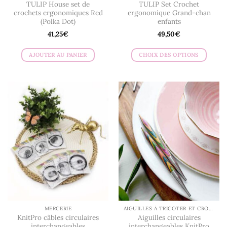
TULIP House set de
TULIP Set Crochet
crochets ergonomiques Red
ergonomique Grand-chan
(Polka Dot)
enfants
41,25
€
49,50
€
AJOUTER AU PANIER
CHOIX DES OPTIONS
Ce
produit
a
plusieurs
variations.
Les
options
peuvent
être
choisies
sur
la
page
du
MERCERIE
AIGUILLES À TRICOTER ET CROCHETS
produit
KnitPro câbles circulaires
Aiguilles circulaires
interchangeables
interchangeables KnitPro