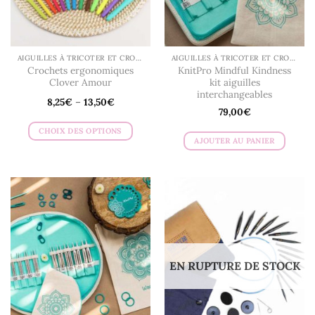
la
page
du
produit
AIGUILLES À TRICOTER ET CROCHETS
AIGUILLES À TRICOTER ET CROCHETS
Crochets ergonomiques
KnitPro Mindful Kindness
Clover Amour
kit aiguilles
interchangeables
8,25
€
–
13,50
€
79,00
€
CHOIX DES OPTIONS
AJOUTER AU PANIER
Ce
produit
a
plusieurs
variations.
Les
options
peuvent
être
EN RUPTURE DE STOCK
choisies
sur
la