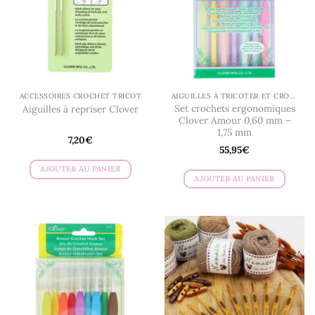
peuvent
être
être
choisies
choisies
sur
sur
la
la
page
page
du
du
produit
ACCESSOIRES CROCHET TRICOT
AIGUILLES À TRICOTER ET CROCHETS
produit
Set crochets ergonomiques
Aiguilles à repriser Clover
Clover Amour 0,60 mm –
1,75 mm
7,20
€
55,95
€
AJOUTER AU PANIER
AJOUTER AU PANIER