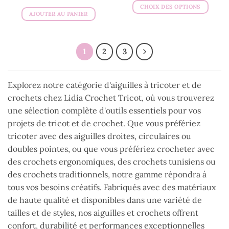
CHOIX DES OPTIONS
AJOUTER AU PANIER
Ce
produit
a
plusieurs
1
2
3
variations.
Les
options
Explorez notre catégorie d'aiguilles à tricoter et de
peuvent
crochets chez Lidia Crochet Tricot, où vous trouverez
être
une sélection complète d'outils essentiels pour vos
choisies
projets de tricot et de crochet. Que vous préfériez
sur
tricoter avec des aiguilles droites, circulaires ou
la
page
doubles pointes, ou que vous préfériez crocheter avec
du
des crochets ergonomiques, des crochets tunisiens ou
produit
des crochets traditionnels, notre gamme répondra à
tous vos besoins créatifs. Fabriqués avec des matériaux
de haute qualité et disponibles dans une variété de
tailles et de styles, nos aiguilles et crochets offrent
confort, durabilité et performances exceptionnelles