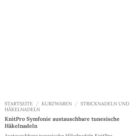
STARTSEITE
/
KURZWAREN
/
STRICKNADELN UND
HÄKELNADELN
KnitPro Symfonie austauschbare tunesische
Häkelnadeln
Austauschbare tunesische Häkelnadeln KnitPro