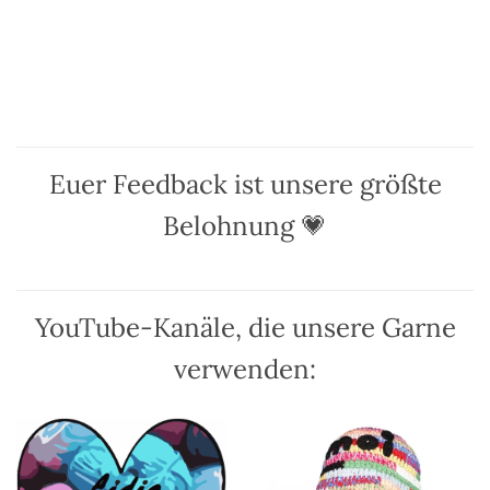
Produkt
Produkt
weist
weist
mehrere
mehrere
Varianten
Varianten
auf.
auf.
Die
Die
Optionen
Optionen
Euer Feedback ist unsere größte
können
können
auf
auf
Belohnung 💗
der
der
Produktseite
Produktseite
gewählt
gewählt
werden
werden
YouTube-Kanäle, die unsere Garne
verwenden: