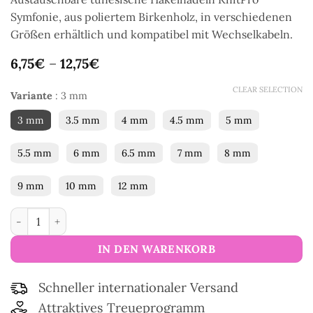
Symfonie, aus poliertem Birkenholz, in verschiedenen
Größen erhältlich und kompatibel mit Wechselkabeln.
6,75
€
–
12,75
€
CLEAR SELECTION
Variante
:
3 mm
3 mm
3.5 mm
4 mm
4.5 mm
5 mm
5.5 mm
6 mm
6.5 mm
7 mm
8 mm
9 mm
10 mm
12 mm
KnitPro Symfonie austauschbare tunesische Häkelnadeln Me
IN DEN WARENKORB
Schneller internationaler Versand
Attraktives Treueprogramm