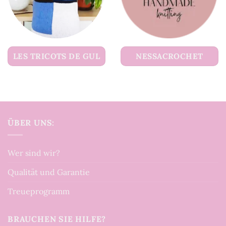
LES TRICOTS DE GUL
NESSACROCHET
ÜBER UNS:
Wer sind wir?
Qualität und Garantie
Treueprogramm
BRAUCHEN SIE HILFE?