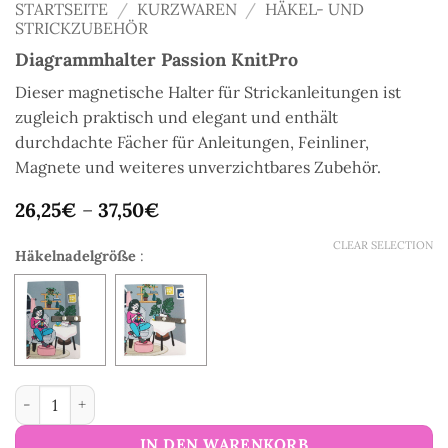
STARTSEITE
/
KURZWAREN
/
HÄKEL- UND
STRICKZUBEHÖR
Diagrammhalter Passion KnitPro
Dieser magnetische Halter für Strickanleitungen ist
zugleich praktisch und elegant und enthält
durchdachte Fächer für Anleitungen, Feinliner,
Magnete und weiteres unverzichtbares Zubehör.
26,25
€
–
37,50
€
CLEAR SELECTION
Häkelnadelgröße
:
Diagrammhalter Passion KnitPro Menge
IN DEN WARENKORB