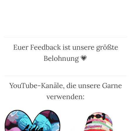
Produkt
Produkt
weist
weist
mehrere
mehrere
Varianten
Varianten
auf.
auf.
Die
Die
Optionen
Optionen
Euer Feedback ist unsere größte
können
können
auf
auf
Belohnung 💗
der
der
Produktseite
Produktseite
gewählt
gewählt
werden
werden
YouTube-Kanäle, die unsere Garne
verwenden: