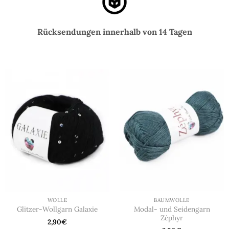
Rücksendungen innerhalb von 14 Tagen
WOLLE
BAUMWOLLE
Modal- und Seidengarn
Glitzer-Wollgarn Galaxie
Zéphyr
2,90
€