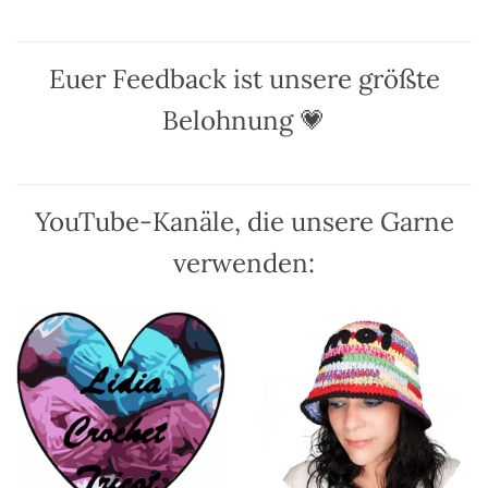
auf.
auf.
Die
Die
Optionen
Optionen
Euer Feedback ist unsere größte
können
können
auf
auf
Belohnung 💗
der
der
Produktseite
Produktseite
gewählt
gewählt
werden
werden
YouTube-Kanäle, die unsere Garne
verwenden: