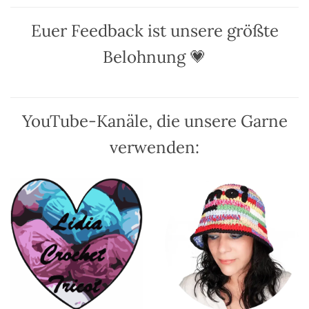
Die
Die
Optionen
Optionen
Euer Feedback ist unsere größte
können
können
auf
auf
Belohnung 💗
der
der
Produktseite
Produktseite
gewählt
gewählt
werden
werden
YouTube-Kanäle, die unsere Garne
verwenden: