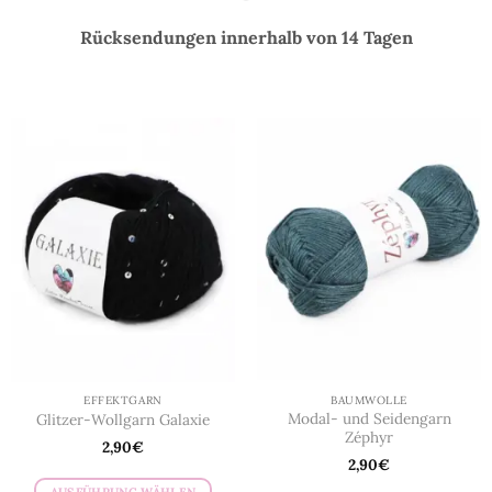
Rücksendungen innerhalb von 14 Tagen
EFFEKTGARN
BAUMWOLLE
Modal- und Seidengarn
Glitzer-Wollgarn Galaxie
Zéphyr
2,90
€
2,90
€
AUSFÜHRUNG WÄHLEN