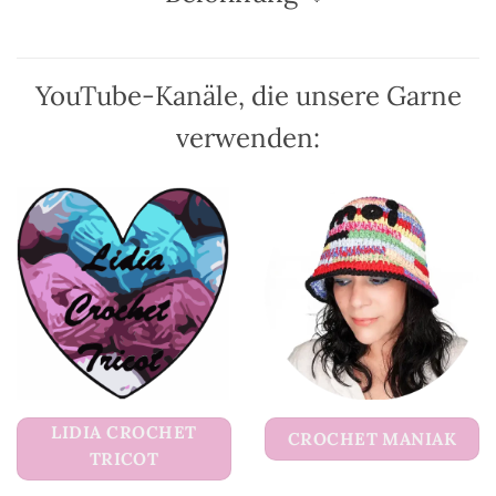
Produktseite
Produktseite
gewählt
gewählt
werden
werden
YouTube-Kanäle, die unsere Garne
verwenden:
LIDIA CROCHET
CROCHET MANIAK
TRICOT