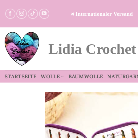
Zum
Inhalt
Internationaler Versand
springen
Lidia Crochet
STARTSEITE
WOLLE
BAUMWOLLE
NATURGAR