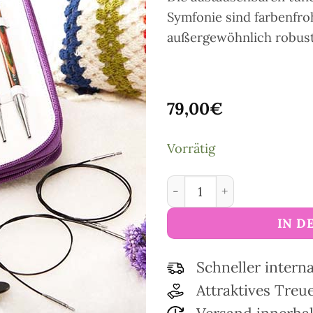
Symfonie sind farbenfroh
außergewöhnlich robust 
79,00
€
Vorrätig
Set austauschbarer tunes
IN D
Schneller intern
Attraktives Tre