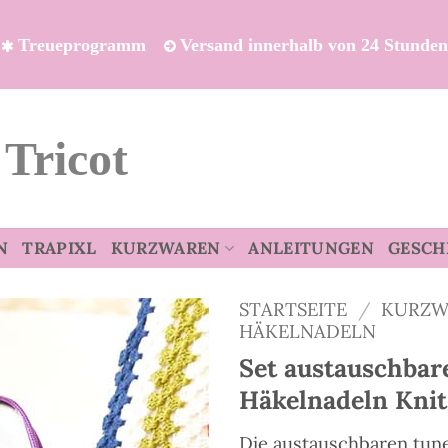
Treueprogramm
Versand innerhalb von 24 Stunde
 Tricot
N
TRAPIXL
KURZWAREN
ANLEITUNGEN
GESCH
STARTSEITE
/
KURZW
HÄKELNADELN
Set austauschbar
Häkelnadeln Kni
Die austauschbaren tun