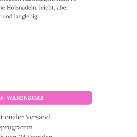
e Holznadeln, leicht, aber
und langlebig.
ischer Häkelnadeln KnitPro Symfonie Menge
EN WARENKORB
ationaler Versand
ueprogramm