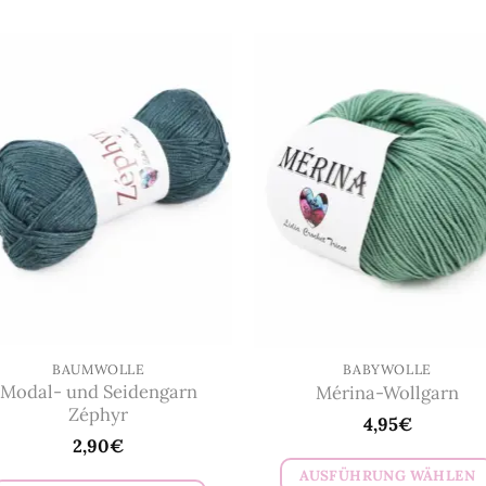
BAUMWOLLE
BABYWOLLE
Modal- und Seidengarn
Mérina-Wollgarn
Zéphyr
4,95
€
2,90
€
AUSFÜHRUNG WÄHLEN