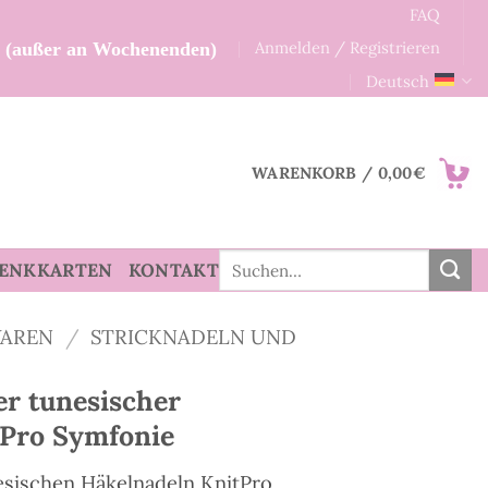
FAQ
Anmelden / Registrieren
n (außer an Wochenenden)
Deutsch
WARENKORB /
0,00
€
Suche
ENKKARTEN
KONTAKT
nach:
AREN
/
STRICKNADELN UND
er tunesischer
tPro Symfonie
esischen Häkelnadeln KnitPro