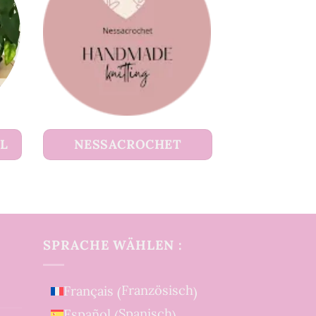
UL
NESSACROCHET
SPRACHE WÄHLEN :
Französisch
Français
(
)
Spanisch
Español
(
)