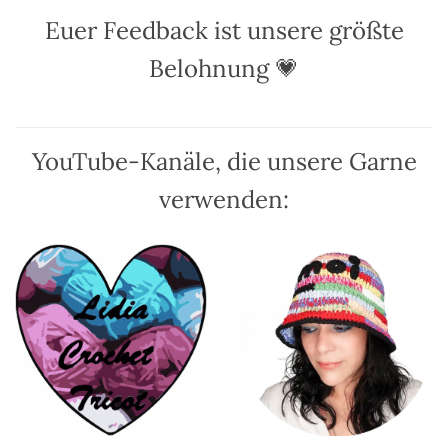
Optionen
Optionen
Euer Feedback ist unsere größte
können
können
auf
auf
Belohnung 💗
der
der
Produktseite
Produktseite
gewählt
gewählt
werden
werden
YouTube-Kanäle, die unsere Garne
verwenden: