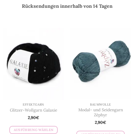
Rücksendungen innerhalb von 14 Tagen
EFFEKTGARN
BAUMWOLLE
Modal- und Seidengarn
Glitzer-Wollgarn Galaxie
Zéphyr
2,90
€
2,90
€
AUSFÜHRUNG WÄHLEN