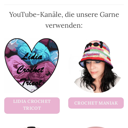
gewählt
gewählt
werden
werden
YouTube-Kanäle, die unsere Garne
verwenden:
LIDIA CROCHET
CROCHET MANIAK
TRICOT