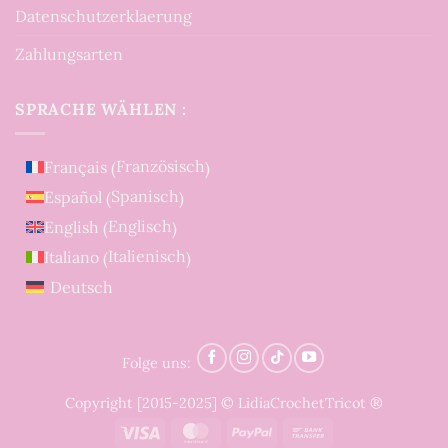
Datenschutzerklaerung
Zahlungsarten
SPRACHE WÄHLEN :
Französisch
Français
(
)
Spanisch
Español
(
)
Englisch
English
(
)
Italienisch
Italiano
(
)
Deutsch
Folge uns:
Copyright [2015-2025] © LidiaCrochetTricot ®
Visa
MasterCard
PayPal
Bank