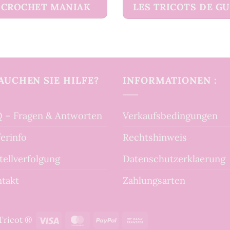
CROCHET MANIAK
LES TRICOTS DE G
AUCHEN SIE HILFE?
INFORMATIONEN :
 – Fragen & Antworten
Verkaufsbedingungen
ferinfo
Rechtshinweis
tellverfolgung
Datenschutzerklaerung
takt
Zahlungsarten
Visa
MasterCard
PayPal
Bank
tTricot ®