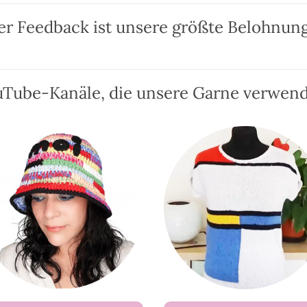
Die
Die
er Feedback ist unsere größte Belohnung
Optionen
Optionen
können
können
auf
auf
der
der
Tube-Kanäle, die unsere Garne verwen
Produktseite
Produktseit
gewählt
gewählt
werden
werden