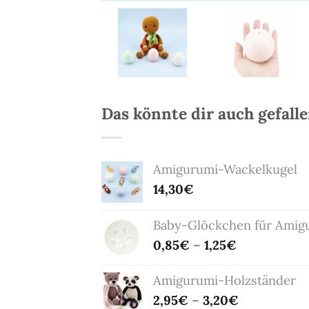
Das könnte dir auch gefall
Amigurumi-Wackelkugel
14,30
€
Baby-Glöckchen für Amig
0,85
€
–
1,25
€
Amigurumi-Holzständer
2,95
€
–
3,20
€