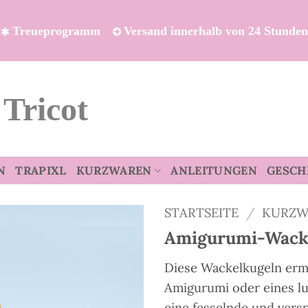
Treueprogramm
Versand innerhalb von 24 Stunde
 Tricot
N
TRAPIXL
KURZWAREN
ANLEITUNGEN
GESCH
STARTSEITE
/
KURZW
Amigurumi-Wack
Diese Wackelkugeln ermö
Amigurumi oder eines lu
eine fesselnde und vers