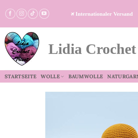
Zum
Inhalt
Internationaler Versand
springen
Lidia Crochet
STARTSEITE
WOLLE
BAUMWOLLE
NATURGAR