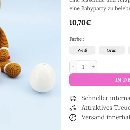
eine Babyparty zu beleb
10,70
€
Farbe
:
Weiß
Grün
Amigurumi-Wackelkugel 
IN D
Schneller intern
Attraktives Tre
Versand innerha