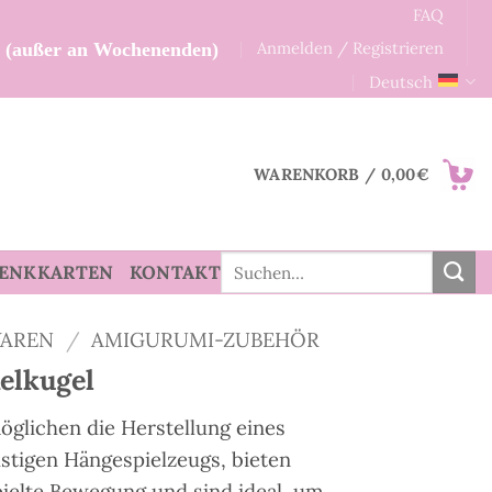
FAQ
Anmelden / Registrieren
n (außer an Wochenenden)
Deutsch
WARENKORB /
0,00
€
Suche
ENKKARTEN
KONTAKT
nach:
AREN
/
AMIGURUMI-ZUBEHÖR
elkugel
glichen die Herstellung eines
stigen Hängespielzeugs, bieten
pielte Bewegung und sind ideal, um