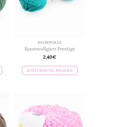
BAUMWOLLE
Baumwollgarn Prestige
2,40
€
AUSFÜHRUNG WÄHLEN
Dieses
Produkt
weist
mehrere
Varianten
auf.
Die