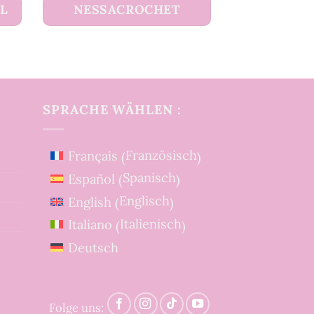
UL
NESSACROCHET
SPRACHE WÄHLEN :
Französisch
Français
(
)
Spanisch
Español
(
)
Englisch
English
(
)
Italienisch
Italiano
(
)
Deutsch
Folge uns: