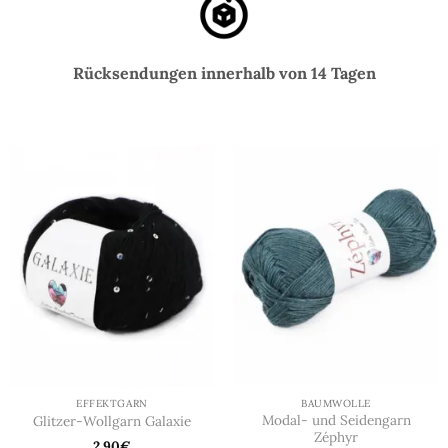
Rücksendungen innerhalb von 14 Tagen
EFFEKTGARN
BAUMWOLLE
Modal- und Seidengarn
Glitzer-Wollgarn Galaxie
Zéphyr
2,90
€