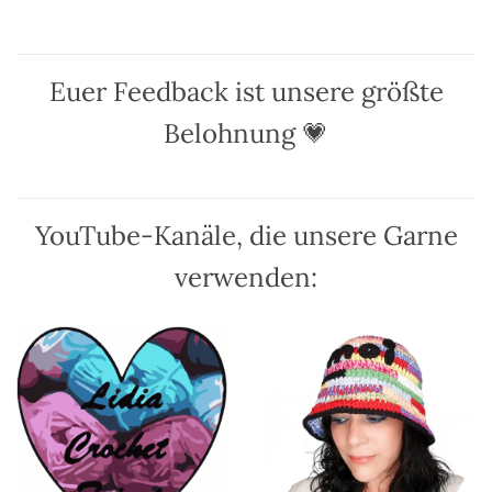
auf.
auf.
Die
Die
Optionen
Optionen
Euer Feedback ist unsere größte
können
können
auf
auf
Belohnung 💗
der
der
Produktseite
Produktseite
gewählt
gewählt
werden
werden
YouTube-Kanäle, die unsere Garne
verwenden: