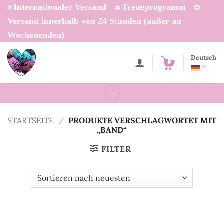
Zum
Internationaler Versand
Treueprogramm
Inhalt
Versand innerhalb von 24 Stunden (außer an
springen
Wochenenden)
Deutsch
STARTSEITE
/
PRODUKTE VERSCHLAGWORTET MIT
„BAND“
FILTER