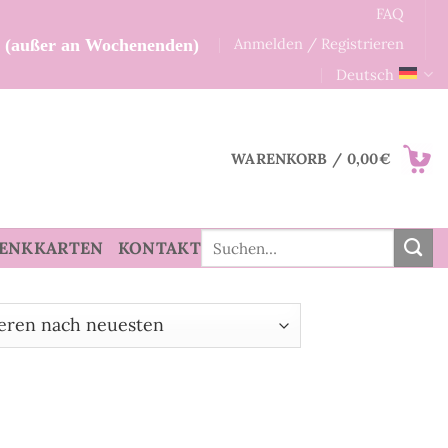
FAQ
Anmelden / Registrieren
n (außer an Wochenenden)
Deutsch
WARENKORB /
0,00
€
Suche
ENKKARTEN
KONTAKT
nach: