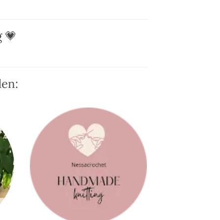
 💗
den: