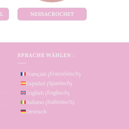
UL
NESSACROCHET
SPRACHE WÄHLEN :
Französisch
Français
(
)
Spanisch
Español
(
)
Englisch
English
(
)
Italienisch
Italiano
(
)
Deutsch