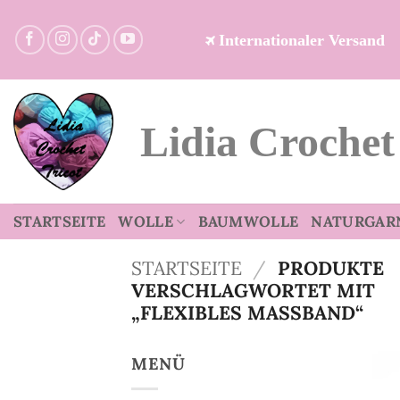
Zum
Inhalt
Internationaler Versand
springen
Lidia Crochet
STARTSEITE
WOLLE
BAUMWOLLE
NATURGAR
STARTSEITE
/
PRODUKTE
VERSCHLAGWORTET MIT
„FLEXIBLES MASSBAND“
MENÜ