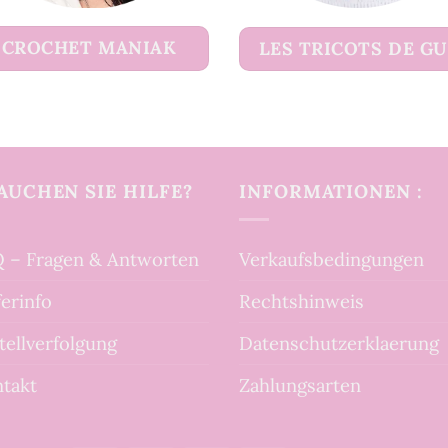
CROCHET MANIAK
LES TRICOTS DE G
AUCHEN SIE HILFE?
INFORMATIONEN :
 – Fragen & Antworten
Verkaufsbedingungen
ferinfo
Rechtshinweis
tellverfolgung
Datenschutzerklaerung
takt
Zahlungsarten