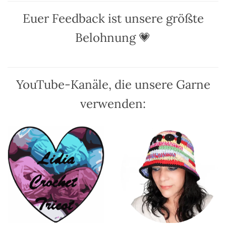
auf.
Die
Euer Feedback ist unsere größte
Optionen
können
Belohnung 💗
auf
der
Produktseite
gewählt
YouTube-Kanäle, die unsere Garne
werden
verwenden: