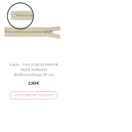
HÄKEL- UND STRICKZUBEHÖR
Nicht teilbarer
Reißverschluss 20 cm
2,90
€
AUSFÜHRUNG WÄHLEN
Dieses
Produkt
weist
mehrere
Varianten