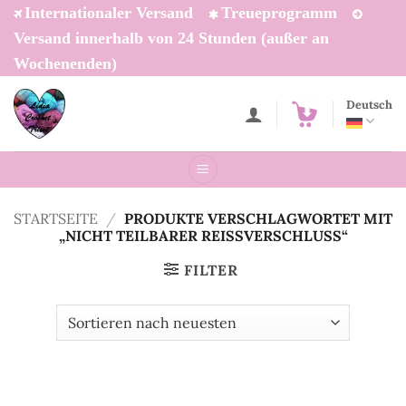
Zum
Internationaler Versand
Treueprogramm
Inhalt
Versand innerhalb von 24 Stunden (außer an
springen
Wochenenden)
Deutsch
STARTSEITE
/
PRODUKTE VERSCHLAGWORTET MIT
„NICHT TEILBARER REISSVERSCHLUSS“
FILTER