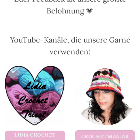
Optionen
können
Belohnung 💗
auf
der
Produktseite
gewählt
YouTube-Kanäle, die unsere Garne
werden
verwenden:
LIDIA CROCHET
CROCHET MANIAK