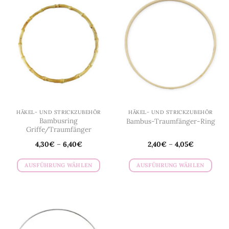
HÄKEL- UND STRICKZUBEHÖR
HÄKEL- UND STRICKZUBEHÖR
Bambusring
Bambus-Traumfänger-Ring
Griffe/Traumfänger
4,30
€
–
6,40
€
2,40
€
–
4,05
€
AUSFÜHRUNG WÄHLEN
AUSFÜHRUNG WÄHLEN
Dieses
Dieses
Produkt
Produkt
weist
weist
mehrere
mehrere
Varianten
Varianten