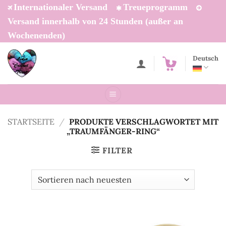
Zum
Internationaler Versand
Treueprogramm
Inhalt
Versand innerhalb von 24 Stunden (außer an
springen
Wochenenden)
Deutsch
STARTSEITE
/
PRODUKTE VERSCHLAGWORTET MIT
„TRAUMFÄNGER-RING“
FILTER