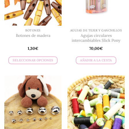
elegir
elegir
en
en
la
la
página
página
de
de
BOTONES
AGUJAS DE TEJER Y GANCHILLOS
producto
producto
Agujas circulares
Botones de madera
intercambiables Slick Pony
1,30
€
70,00
€
SELECCIONAR OPCIONES
AÑADIR A LA CESTA
Este
producto
tiene
múltiples
variantes.
Las
opciones
se
pueden
elegir
en