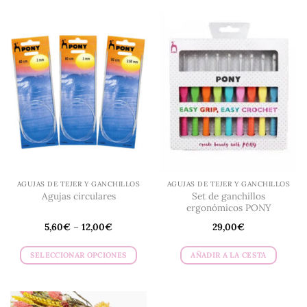
AGUJAS DE TEJER Y GANCHILLOS
AGUJAS DE TEJER Y GANCHILLOS
Set de ganchillos
Agujas circulares
ergonómicos PONY
5,60
€
–
12,00
€
29,00
€
SELECCIONAR OPCIONES
AÑADIR A LA CESTA
Este
producto
tiene