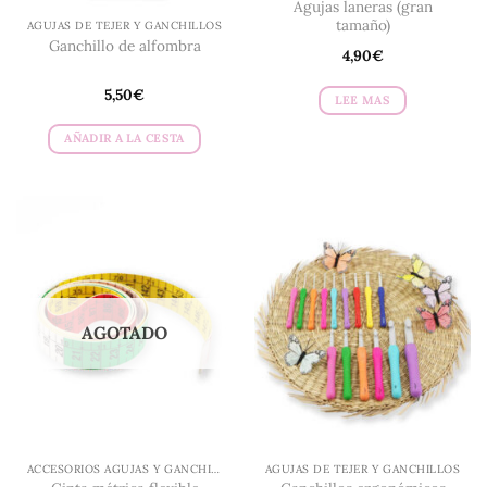
Agujas laneras (gran
de
de
tamaño)
AGUJAS DE TEJER Y GANCHILLOS
producto
producto
Ganchillo de alfombra
4,90
€
5,50
€
LEE MAS
AÑADIR A LA CESTA
AGOTADO
ACCESORIOS AGUJAS Y GANCHILLO
AGUJAS DE TEJER Y GANCHILLOS