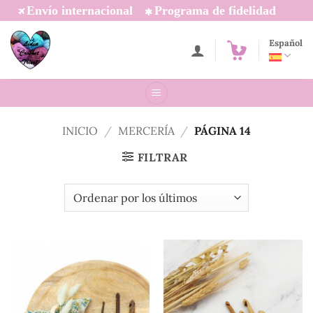
Saltar
Envío internacional
Programa de fidelidad
al
contenido
Español
INICIO
/
MERCERÍA
/
PÁGINA 14
FILTRAR