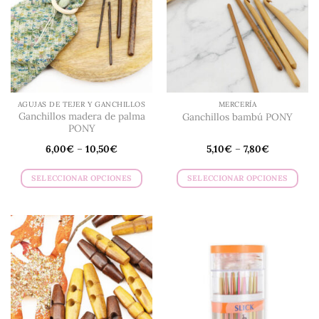
AGUJAS DE TEJER Y GANCHILLOS
MERCERÍA
Ganchillos madera de palma
Ganchillos bambú PONY
PONY
6,00
€
–
10,50
€
5,10
€
–
7,80
€
SELECCIONAR OPCIONES
SELECCIONAR OPCIONES
Este
Este
producto
producto
tiene
tiene
múltiples
múltiples
variantes.
variantes.
Las
Las
opciones
opciones
se
se
pueden
pueden