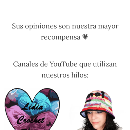
Las
Las
opciones
opciones
se
se
pueden
pueden
Sus opiniones son nuestra mayor
elegir
elegir
en
en
recompensa 💗
la
la
página
página
de
de
producto
producto
Canales de YouTube que utilizan
nuestros hilos: