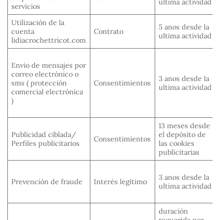
ultima actividad
servicios
Utilización de la
5 anos desde la
cuenta
Contrato
ultima actividad
lidiacrochettricot.com
Envio de mensajes por
correo electrónico o
3 anos desde la
sms ( protección
Consentimientos
ultima actividad
comercial electrónica
)
13 meses desde
Publicidad ciblada/
el depósito de
Consentimientos
Perfiles publicitarios
las cookies
publicitarias
3 anos desde la
Prevención de fraude
Interés legitimo
ultima actividad
duración
requerida por