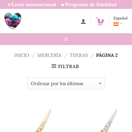
Saltar
Envío internacional
Programa de fidelidad
al
contenido
Español
INICIO
/
MERCERÍA
/
TIJERAS
/
PÁGINA 2
FILTRAR