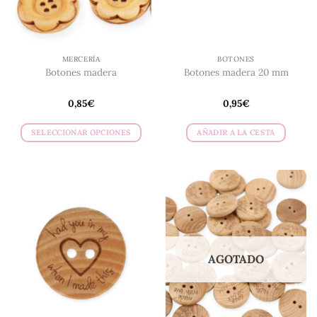
MERCERÍA
BOTONES
Botones madera
Botones madera 20 mm
0,85
€
0,95
€
SELECCIONAR OPCIONES
AÑADIR A LA CESTA
Este
producto
tiene
múltiples
variantes.
Las
opciones
se
AGOTADO
pueden
elegir
en
la