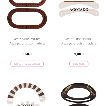
AGOTADO
ACCESORIOS BOLSOS
ACCESORIOS BOLSOS
Asas para bolso madera
Asas para bolso madera
9,50
€
9,00
€
AÑADIR A LA CESTA
LEE MAS
AGOTADO