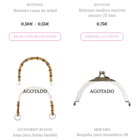
de
producto
BOTONES
BOTONES
producto
Botones madera marrón
Botones rama de árbol
oscuro 25 mm
0,50
€
–
0,55
€
0,75
€
SELECCIONAR OPCIONES
AÑADIR A LA CESTA
Este
producto
tiene
múltiples
variantes.
Las
opciones
se
AGOTADO
AGOTADO
pueden
elegir
en
la
página
de
ACCESORIOS BOLSOS
MERCERÍA
producto
Boquilla para monedero 10
Asas para bolso bambú