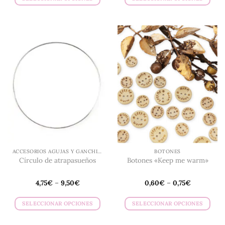
Este
Este
producto
producto
tiene
tiene
múltiples
múltiples
variantes.
variantes.
Las
Las
opciones
opciones
se
se
pueden
pueden
elegir
elegir
en
en
la
la
página
página
de
de
ACCESORIOS AGUJAS Y GANCHILLO
BOTONES
producto
producto
Círculo de atrapasueños
Botones «Keep me warm»
4,75
€
–
9,50
€
0,60
€
–
0,75
€
SELECCIONAR OPCIONES
SELECCIONAR OPCIONES
Este
Este