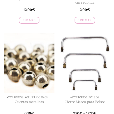
cm redonda
12,00
€
2,00
€
LEE MAS
LEE MAS
ACCESORIOS AGUJAS Y GANCHILLO
ACCESORIOS BOLSOS
Cuentas metálicas
Cierre Marco para Bolsos
0,18
€
7,50
€
–
12,75
€