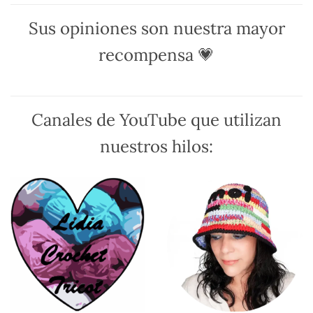
se
se
pueden
pueden
Sus opiniones son nuestra mayor
elegir
elegir
en
en
recompensa 💗
la
la
página
página
de
de
producto
producto
Canales de YouTube que utilizan
nuestros hilos: