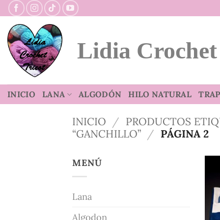
Saltar
al
contenido
Lidia Crochet
INICIO
LANA
ALGODÓN
HILO NATURAL
TRAP
INICIO
/
PRODUCTOS ETI
“GANCHILLO”
/
PÁGINA 2
MENÚ
Lana
Algodon