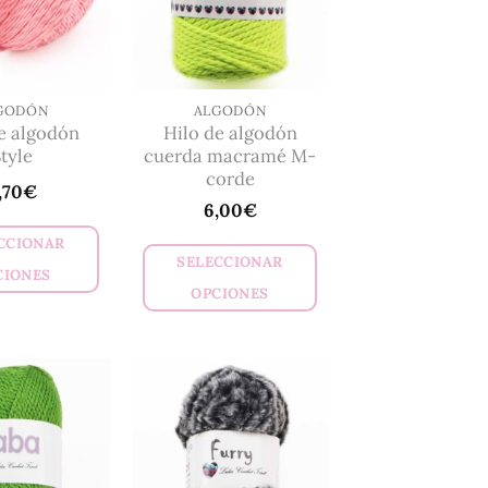
GODÓN
ALGODÓN
e algodón
Hilo de algodón
tyle
cuerda macramé M-
corde
,70
€
6,00
€
CCIONAR
SELECCIONAR
CIONES
OPCIONES
Este
Este
producto
producto
tiene
tiene
múltiples
múltiples
variantes.
variantes.
Las
Las
opciones