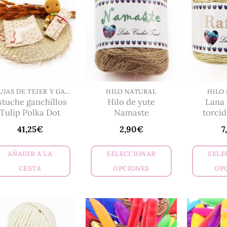
Las
variantes.
opciones
Las
se
opciones
pueden
se
elegir
pueden
en
elegir
la
en
AGUJAS DE TEJER Y GANCHILLOS
HILO NATURAL
HILO
página
stuche ganchillos
Hilo de yute
Lana 
la
Tulip Polka Dot
Namaste
torcid
de
página
producto
41,25
€
2,90
€
7
de
producto
AÑADIR A LA
SELECCIONAR
SELE
CESTA
OPCIONES
OP
Este
producto
tiene
múltiples