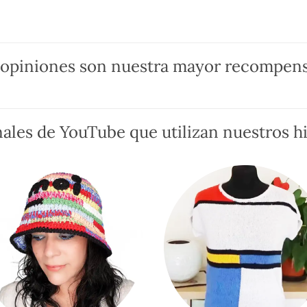
variantes.
variantes.
Las
Las
opciones
opciones
se
se
 opiniones son nuestra mayor recompens
pueden
pueden
elegir
elegir
en
en
ales de YouTube que utilizan nuestros hi
la
la
página
página
de
de
producto
producto