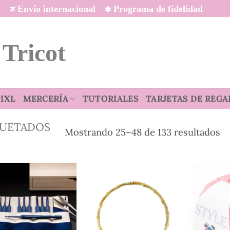
Envío internacional
Programa de fidelidad
 Tricot
IXL
MERCERÍA
TUTORIALES
TARJETAS DE REGA
QUETADOS
O
Mostrando 25–48 de 133 resultados
p
lo
úl