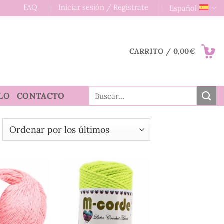
FAQ
Iniciar sesión / Registrate
Español
CARRITO /
0,00
€
Buscar
LO
CONTACTO
por:
rdenado
or
s
timos