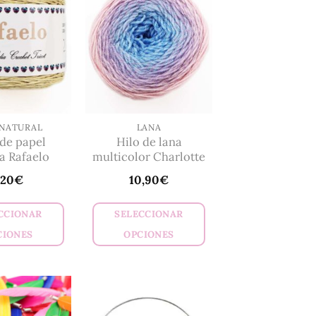
 NATURAL
LANA
de papel
Hilo de lana
a Rafaelo
multicolor Charlotte
,20
€
10,90
€
CCIONAR
SELECCIONAR
CIONES
OPCIONES
Este
Este
producto
producto
tiene
tiene
múltiples
múltiples