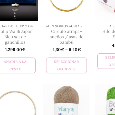
AGUJAS DE TEJER Y GANCHILLOS
ACCESORIOS AGUJAS Y GANCHILLO
AL
ulip Wa Bi Japan
Círculo atrapa-
Hilo d
Bleu set de
sueños / asas de
S
ganchillos
bambú
4
1.299,00
€
4,30
€
–
6,40
€
SELE
AÑADIR A LA
SELECCIONAR
OP
CESTA
OPCIONES
Este
producto
tiene
múltiples
variantes.
Las