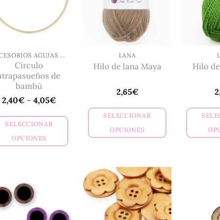
opciones
se
pueden
elegir
en
ACCESORIOS AGUJAS Y GANCHILLO
LANA
Círculo
Hilo de lana Maya
Hilo de
la
atrapasueños de
página
bambú
2,65
€
2
de
2,40
€
–
4,05
€
producto
SELECCIONAR
SELE
SELECCIONAR
OPCIONES
OP
OPCIONES
Este
Este
producto
producto
tiene
tiene
múltiples
múltiples
variantes.
variantes.
Las
Las