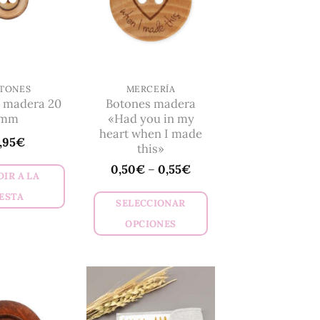
opciones
opciones
se
se
pueden
pueden
elegir
elegir
en
en
TONES
MERCERÍA
la
la
 madera 20
Botones madera
página
página
mm
«Had you in my
de
de
heart when I made
,95
€
this»
producto
producto
0,50
€
–
0,55
€
IR A LA
ESTA
SELECCIONAR
OPCIONES
Este
producto
tiene
múltiples
variantes.