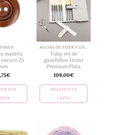
Las
opciones
se
pueden
elegir
en
TONES
AGUJAS DE TEJER Y GANCHILLOS
es madera
Tulip set de
la
 oscuro 25
ganchillos Etimo
página
mm
Premium Plata
de
,75
€
109,00
€
producto
IR A LA
AÑADIR A LA
ESTA
CESTA