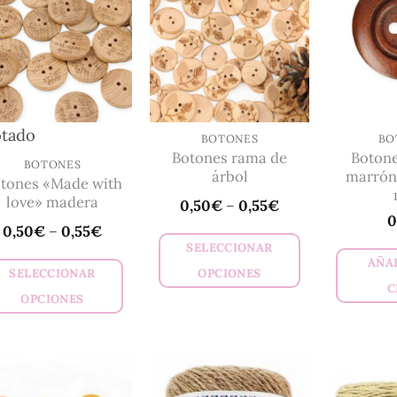
Las
opciones
opciones
se
se
pueden
pueden
elegir
elegir
en
en
la
tado
la
BOTONES
BO
página
Botones rama de
Boton
página
BOTONES
de
árbol
marrón
tones «Made with
de
producto
love» madera
0,50
€
–
0,55
€
producto
0
0,50
€
–
0,55
€
SELECCIONAR
AÑAD
SELECCIONAR
OPCIONES
C
Este
OPCIONES
producto
Este
tiene
producto
múltiples
tiene
variantes.
múltiples