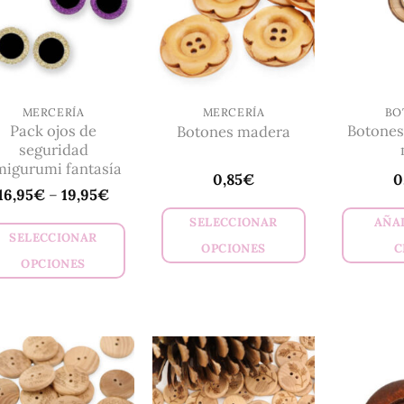
opciones
opciones
se
se
pueden
pueden
elegir
elegir
en
en
MERCERÍA
MERCERÍA
BO
la
Pack ojos de
Botones
Botones madera
la
página
seguridad
página
de
migurumi fantasía
0,85
€
0
de
producto
16,95
€
–
19,95
€
producto
SELECCIONAR
AÑAD
SELECCIONAR
OPCIONES
C
OPCIONES
Este
Este
producto
producto
tiene
tiene
múltiples
múltiples
variantes.
variantes.
Las