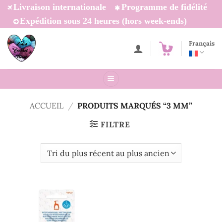
Passer
Livraison internationale
Programme de fidélité
au
Expédition sous 24 heures (hors week-ends)
contenu
Français
ACCUEIL
/
PRODUITS MARQUÉS “3 MM”
FILTRE