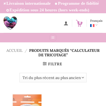
Passer
Livraison internationale
Programme de fidélité
au
Expédition sous 24 heures (hors week-ends)
contenu
Français
ACCUEIL
/
PRODUITS MARQUÉS “CALCULATEUR
DE TRICOTAGE”
FILTRE