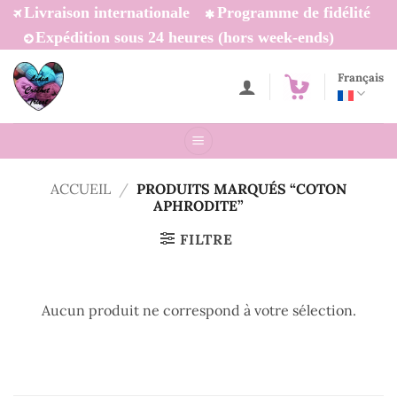
Passer
Livraison internationale
Programme de fidélité
au
Expédition sous 24 heures (hors week-ends)
contenu
Français
ACCUEIL
/
PRODUITS MARQUÉS “COTON
APHRODITE”
FILTRE
Aucun produit ne correspond à votre sélection.