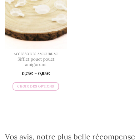
ACCESSOIRES AMIGURUMI
Sifflet pouet pouet
amigurumi
0,75
€
–
0,95
€
CHOIX DES OPTIONS
Ce
produit
a
plusieurs
variations.
Les
options
Vos avis, notre plus belle récompense
peuvent