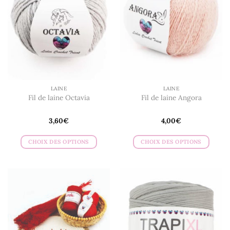
LAINE
LAINE
Fil de laine Octavia
Fil de laine Angora
3,60
€
4,00
€
CHOIX DES OPTIONS
CHOIX DES OPTIONS
Ce
Ce
produit
produit
a
a
plusieurs
plusieurs
variations.
variations.
Les
Les
options
options
peuvent
peuvent