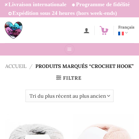
Passer
Livraison internationale
Programme de fidélité
au
Expédition sous 24 heures (hors week-ends)
contenu
Français
ACCUEIL
/
PRODUITS MARQUÉS “CROCHET HOOK”
FILTRE