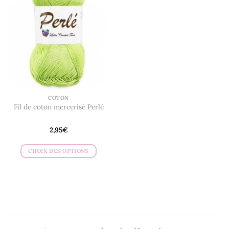
COTON
Fil de coton mercerisé Perlé
2,95
€
CHOIX DES OPTIONS
Ce
produit
a
plusieurs
variations.
Les
options