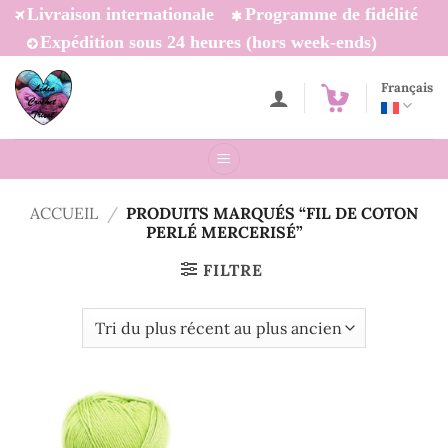
Passer
Livraison internationale
Programme de fidélité
au
Expédition sous 24 heures (hors week-ends)
contenu
Français
ACCUEIL
/
PRODUITS MARQUÉS “FIL DE COTON
PERLÉ MERCERISÉ”
FILTRE