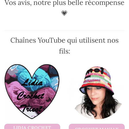
Vos avis, notre plus belle récompense
peuvent
être
💗
choisies
sur
la
page
Chaînes YouTube qui utilisent nos
du
produit
fils:
LIDIA CROCHET