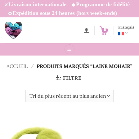
Passer
Livraison internationale
Programme de fidélité
au
Expédition sous 24 heures (hors week-ends)
contenu
Français
ACCUEIL
/
PRODUITS MARQUÉS “LAINE MOHAIR”
FILTRE