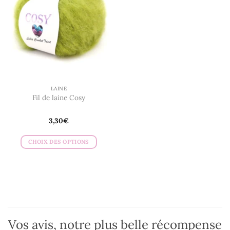
LAINE
Fil de laine Cosy
3,30
€
CHOIX DES OPTIONS
Ce
produit
a
plusieurs
variations.
Les
options
Vos avis, notre plus belle récompense
peuvent