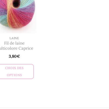
LAINE
Fil de laine
lticolore Caprice
3,80
€
CHOIX DES
OPTIONS
Ce
produit
a
plusieurs
variations.