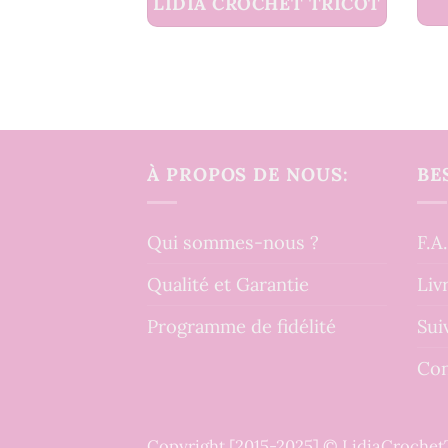
LIDIA CROCHET TRICOT
À PROPOS DE NOUS:
BE
Qui sommes-nous ?
F.A
Qualité et Garantie
Liv
Programme de fidélité
Sui
Con
Copyright [2015-2025] © LidiaCroche