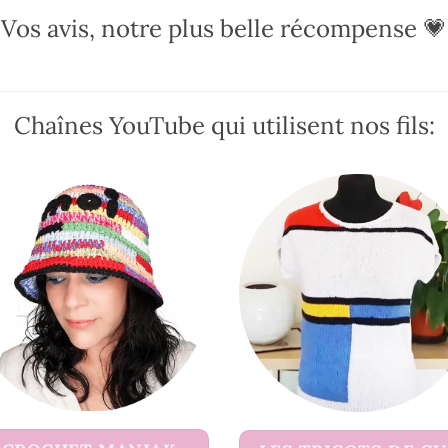
Les
Vos avis, notre plus belle récompense 💗
options
peuvent
être
Chaînes YouTube qui utilisent nos fils:
choisies
sur
la
page
du
produit