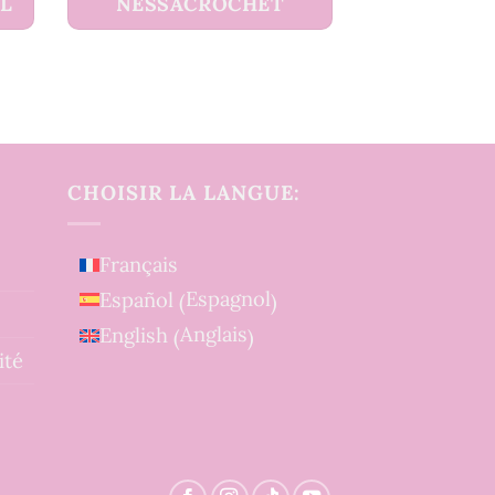
UL
NESSACROCHET
CHOISIR LA LANGUE:
Français
Espagnol
Español
(
)
Anglais
English
(
)
ité