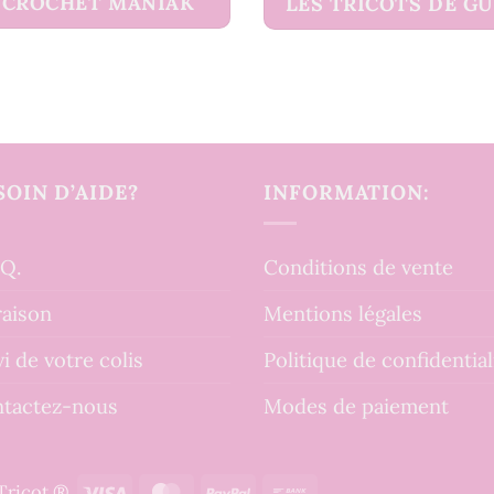
CROCHET MANIAK
LES TRICOTS DE G
SOIN D’AIDE?
INFORMATION:
.Q.
Conditions de vente
raison
Mentions légales
vi de votre colis
Politique de confidential
tactez-nous
Modes de paiement
Visa
MasterCard
PayPal
Bank
tTricot ®