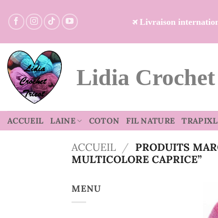
Passer
au
Livraison internati
contenu
Lidia Crochet
ACCUEIL
LAINE
COTON
FIL NATURE
TRAPIXL
ACCUEIL
/
PRODUITS MARQ
MULTICOLORE CAPRICE”
MENU