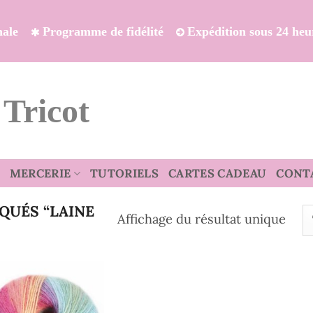
onale
Programme de fidélité
Expédition sous 24 heu
 Tricot
MERCERIE
TUTORIELS
CARTES CADEAU
CONT
UÉS “LAINE
Affichage du résultat unique