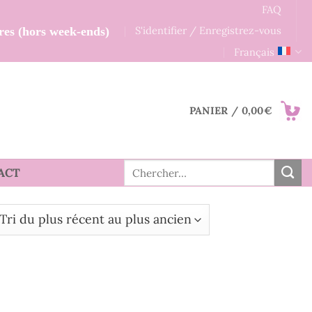
FAQ
S'identifier / Enregistrez-vous
res (hors week-ends)
Français
PANIER /
0,00
€
Recherche
ACT
pour :