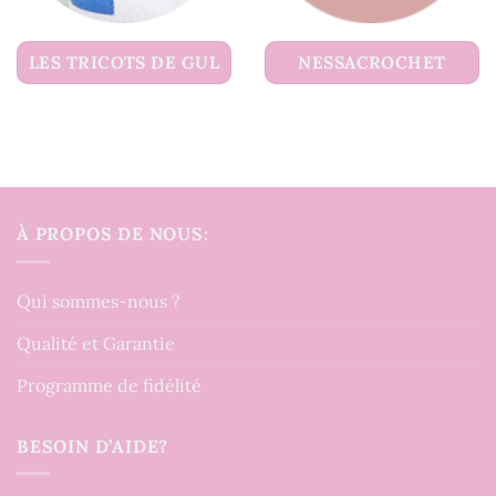
LES TRICOTS DE GUL
NESSACROCHET
À PROPOS DE NOUS:
Qui sommes-nous ?
Qualité et Garantie
Programme de fidélité
BESOIN D’AIDE?