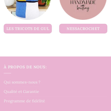
LES TRICOTS DE GUL
NESSACROCHET
À PROPOS DE NOUS:
Qui sommes-nous ?
Qualité et Garantie
Programme de fidélité