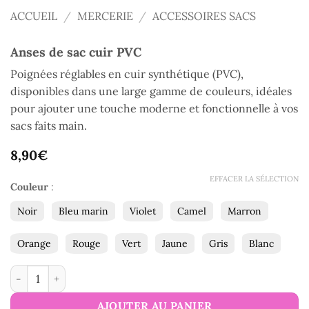
ACCUEIL
/
MERCERIE
/
ACCESSOIRES SACS
Anses de sac cuir PVC
Poignées réglables en cuir synthétique (PVC),
disponibles dans une large gamme de couleurs, idéales
pour ajouter une touche moderne et fonctionnelle à vos
sacs faits main.
8,90
€
EFFACER LA SÉLECTION
Couleur
:
Noir
Bleu marin
Violet
Camel
Marron
Orange
Rouge
Vert
Jaune
Gris
Blanc
quantité de Anses de sac cuir PVC
AJOUTER AU PANIER