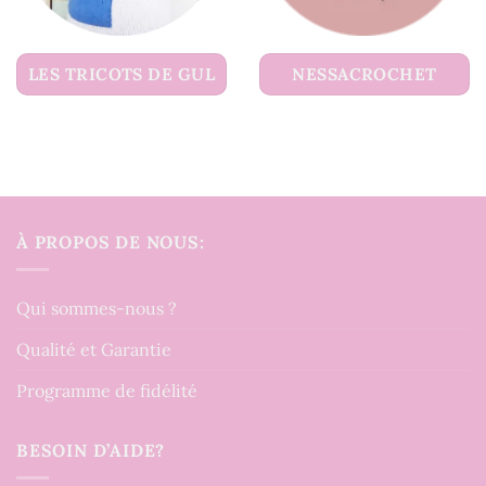
LES TRICOTS DE GUL
NESSACROCHET
À PROPOS DE NOUS:
Qui sommes-nous ?
Qualité et Garantie
Programme de fidélité
BESOIN D’AIDE?