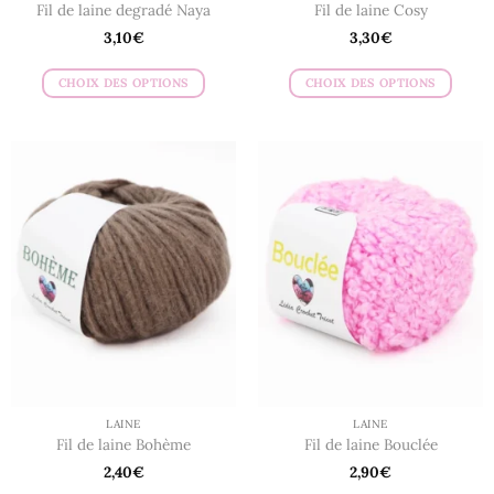
Fil de laine degradé Naya
Fil de laine Cosy
3,10
€
3,30
€
CHOIX DES OPTIONS
CHOIX DES OPTIONS
Ce
Ce
produit
produit
a
a
plusieurs
plusieurs
variations.
variations.
Les
Les
options
options
peuvent
peuvent
être
être
choisies
choisies
sur
sur
la
la
page
page
du
du
LAINE
LAINE
produit
produit
Fil de laine Bohème
Fil de laine Bouclée
2,40
€
2,90
€