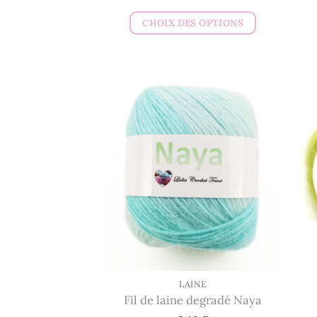
CHOIX DES OPTIONS
Ce
produit
a
plusieurs
variations.
Les
options
peuvent
être
choisies
sur
la
page
du
LAINE
Fil de laine degradé Naya
produit