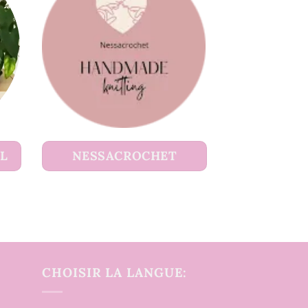
UL
NESSACROCHET
CHOISIR LA LANGUE: