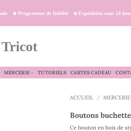
onale
Programme de fidélité
Expédition sous 24 heu
 Tricot
MERCERIE
TUTORIELS
CARTES CADEAU
CONT
ACCUEIL
/
MERCERIE
Boutons buchette
Ce bouton en bois de st