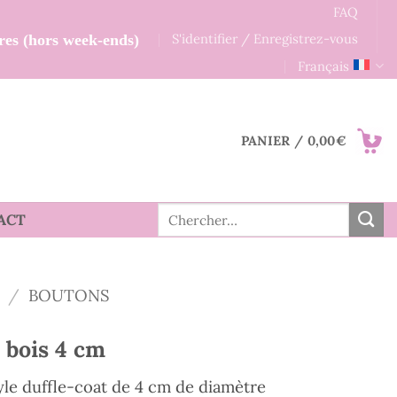
FAQ
S'identifier / Enregistrez-vous
res (hors week-ends)
Français
PANIER /
0,00
€
Recherche
ACT
pour :
/
BOUTONS
 bois 4 cm
yle duffle-coat de 4 cm de diamètre