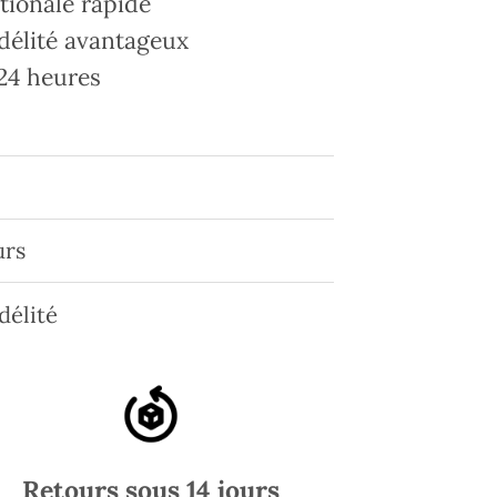
tionale rapide
délité avantageux
24 heures
urs
délité
Retours sous 14 jours