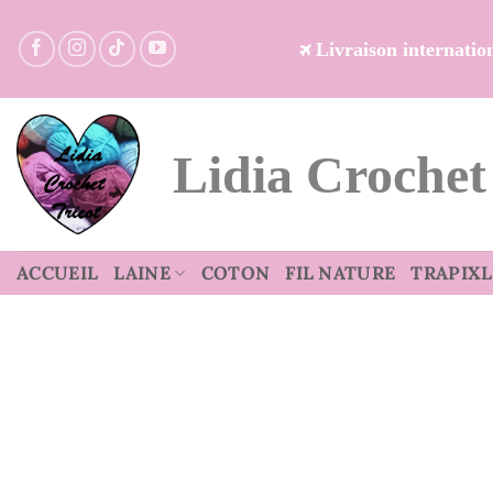
Passer
au
Livraison internati
contenu
Lidia Crochet
ACCUEIL
LAINE
COTON
FIL NATURE
TRAPIXL