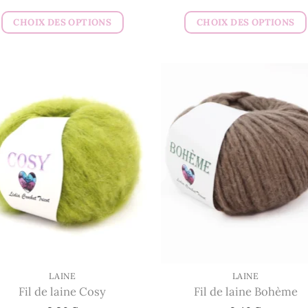
CHOIX DES OPTIONS
CHOIX DES OPTIONS
Ce
Ce
produit
produit
a
a
plusieurs
plusieurs
variations.
variations.
Les
Les
options
options
peuvent
peuvent
être
être
choisies
choisies
sur
sur
la
la
page
page
du
du
LAINE
LAINE
Fil de laine Cosy
Fil de laine Bohème
produit
produit