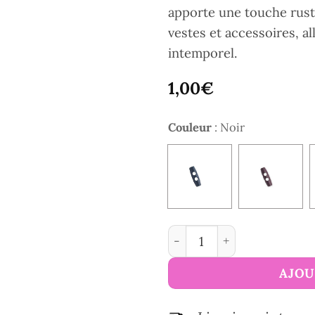
apporte une touche rust
vestes et accessoires, a
intemporel.
1,00
€
Couleur
:
Noir
quantité de Boutons buche
AJOU