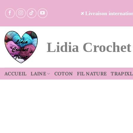
Passer
au
Livraison internati
contenu
Lidia Crochet
ACCUEIL
LAINE
COTON
FIL NATURE
TRAPIXL