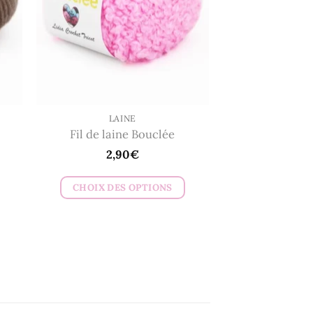
peuvent
être
choisies
sur
la
page
du
LAINE
Fil de laine Bouclée
produit
2,90
€
CHOIX DES OPTIONS
Ce
produit
a
plusieurs
variations.
Les