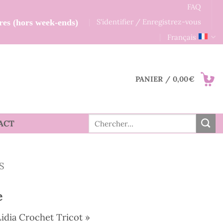
FAQ
S'identifier / Enregistrez-vous
res (hors week-ends)
Français
PANIER /
0,00
€
Recherche
ACT
pour :
S
e
idia Crochet Tricot »