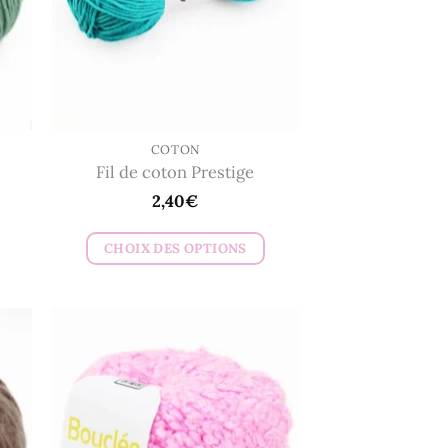
COTON
Fil de coton Prestige
2,40
€
CHOIX DES OPTIONS
Ce
produit
a
plusieurs
variations.
Les
options