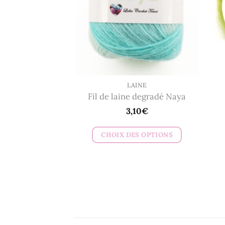
peuvent
être
choisies
sur
la
page
du
LAINE
Fil de laine degradé Naya
produit
3,10
€
CHOIX DES OPTIONS
Ce
produit
a
plusieurs
variations.
Les