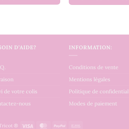
SOIN D’AIDE?
INFORMATION:
.Q.
Conditions de vente
raison
Mentions légales
vi de votre colis
Politique de confidential
tactez-nous
Modes de paiement
Visa
MasterCard
PayPal
Bank
tTricot ®