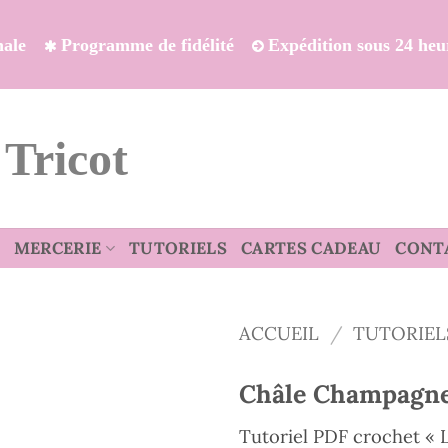
onale
Programme de fidélité
Expédition sous 24 heu
 Tricot
MERCERIE
TUTORIELS
CARTES CADEAU
CONT
ACCUEIL
/
TUTORIEL
Châle Champagn
Tutoriel PDF crochet « L