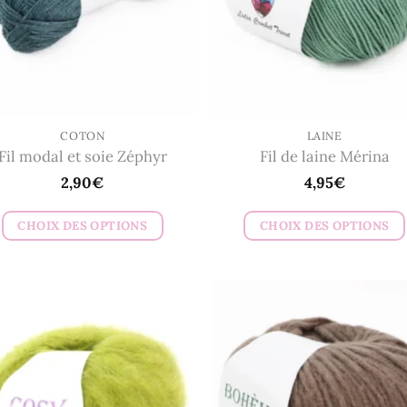
COTON
LAINE
Fil modal et soie Zéphyr
Fil de laine Mérina
2,90
€
4,95
€
CHOIX DES OPTIONS
CHOIX DES OPTIONS
Ce
Ce
produit
produit
a
a
plusieurs
plusieurs
variations.
variations.
Les
Les
options
options