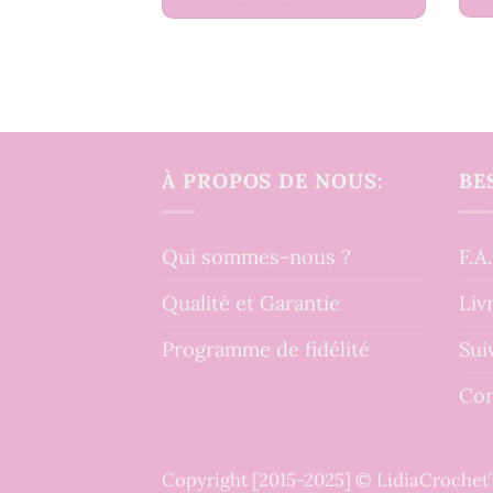
À PROPOS DE NOUS:
BE
Qui sommes-nous ?
F.A
Qualité et Garantie
Liv
Programme de fidélité
Sui
Con
Copyright [2015-2025] © LidiaCroche