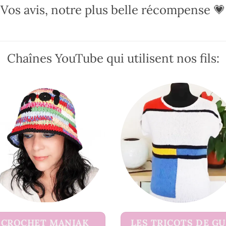
options
options
Vos avis, notre plus belle récompense 💗
peuvent
peuvent
être
être
choisies
choisies
sur
sur
Chaînes YouTube qui utilisent nos fils:
la
la
page
page
du
du
produit
produit
CROCHET MANIAK
LES TRICOTS DE G