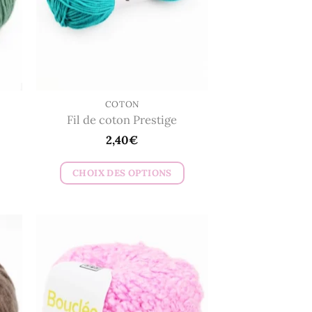
COTON
Fil de coton Prestige
2,40
€
CHOIX DES OPTIONS
Ce
produit
a
plusieurs
variations.
Les
options