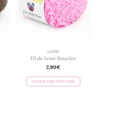
peuvent
être
choisies
sur
la
page
du
LAINE
Fil de laine Bouclée
produit
2,90
€
CHOIX DES OPTIONS
Ce
produit
a
plusieurs
variations.
Les