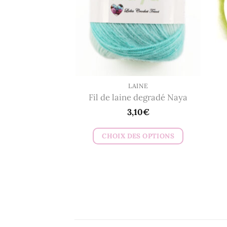
peuvent
être
choisies
sur
la
page
du
LAINE
Fil de laine degradé Naya
produit
3,10
€
CHOIX DES OPTIONS
Ce
produit
a
plusieurs
variations.
Les