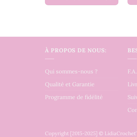
À PROPOS DE NOUS:
BE
Qui sommes-nous ?
F.A
Qualité et Garantie
Liv
Programme de fidélité
Sui
Con
Copyright [2015-2025] © LidiaCroche