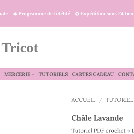
onale
Programme de fidélité
Expédition sous 24 heu
 Tricot
MERCERIE
TUTORIELS
CARTES CADEAU
CONT
ACCUEIL
/
TUTORIEL
Châle Lavande
Tutoriel PDF crochet « L