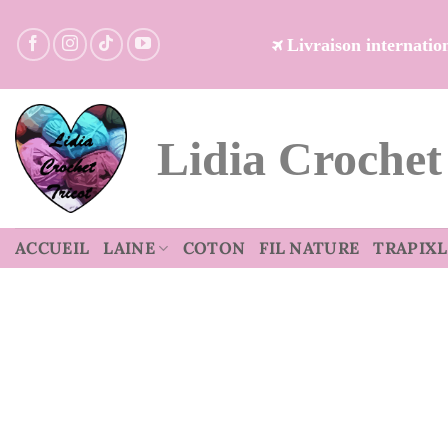
Passer
au
Livraison internati
contenu
Lidia Crochet
ACCUEIL
LAINE
COTON
FIL NATURE
TRAPIXL