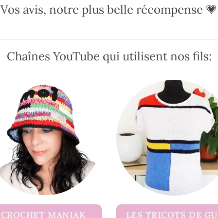
options
options
Vos avis, notre plus belle récompense 💗
peuvent
peuvent
être
être
choisies
choisies
sur
sur
Chaînes YouTube qui utilisent nos fils:
la
la
page
page
du
du
produit
produit
CROCHET MANIAK
LES TRICOTS DE G