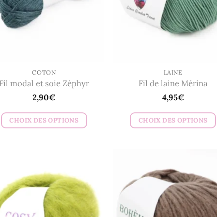
COTON
LAINE
Fil modal et soie Zéphyr
Fil de laine Mérina
2,90
€
4,95
€
CHOIX DES OPTIONS
CHOIX DES OPTIONS
Ce
Ce
produit
produit
a
a
plusieurs
plusieurs
variations.
variations.
Les
Les
options
options