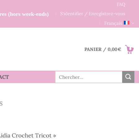
FAQ
S'identifier / Enregistrez-vous
res (hors week-ends)
Français
PANIER /
0,00
€
Recherche
ACT
pour :
S
idia Crochet Tricot »