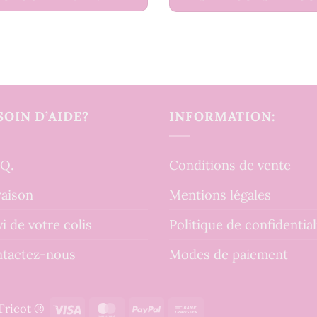
SOIN D’AIDE?
INFORMATION:
.Q.
Conditions de vente
raison
Mentions légales
vi de votre colis
Politique de confidential
tactez-nous
Modes de paiement
Visa
MasterCard
PayPal
Bank
tTricot ®