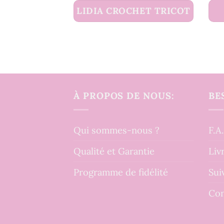
LIDIA CROCHET TRICOT
À PROPOS DE NOUS:
BE
Qui sommes-nous ?
F.A
Qualité et Garantie
Liv
Programme de fidélité
Sui
Con