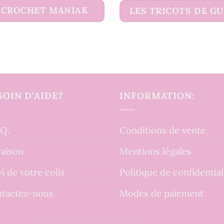
CROCHET MANIAK
LES TRICOTS DE G
SOIN D’AIDE?
INFORMATION:
.Q.
Conditions de vente
raison
Mentions légales
vi de votre colis
Politique de confidential
tactez-nous
Modes de paiement