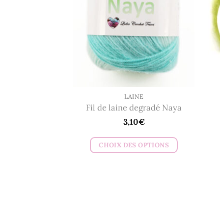
options
peuvent
être
choisies
sur
la
page
du
LAINE
Fil de laine degradé Naya
produit
3,10
€
CHOIX DES OPTIONS
Ce
produit
a
plusieurs
variations.