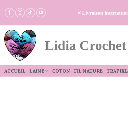
Passer
au
Livraison internati
contenu
Lidia Crochet
ACCUEIL
LAINE
COTON
FIL NATURE
TRAPIXL