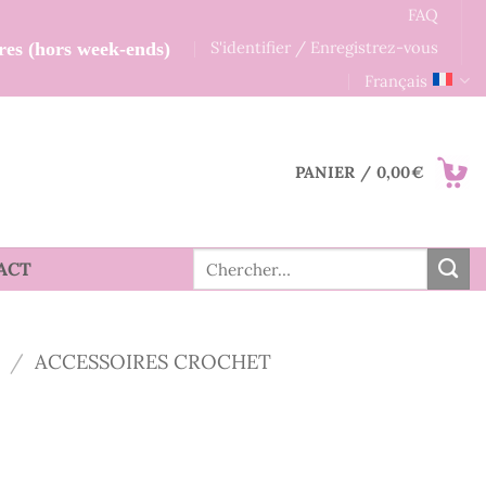
FAQ
S'identifier / Enregistrez-vous
res (hors week-ends)
Français
PANIER /
0,00
€
Recherche
ACT
pour :
/
ACCESSOIRES CROCHET