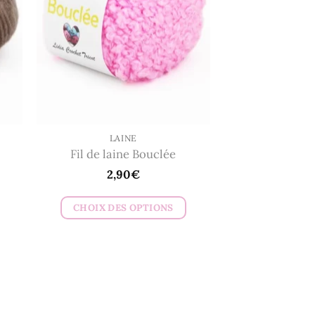
options
peuvent
être
choisies
sur
la
page
du
LAINE
Fil de laine Bouclée
produit
2,90
€
CHOIX DES OPTIONS
Ce
produit
a
plusieurs
variations.