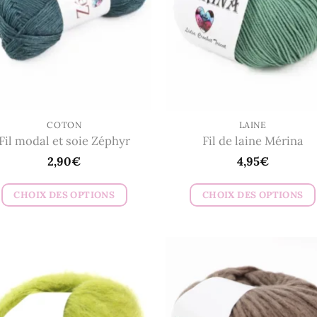
COTON
LAINE
Fil modal et soie Zéphyr
Fil de laine Mérina
2,90
€
4,95
€
CHOIX DES OPTIONS
CHOIX DES OPTIONS
Ce
Ce
produit
produit
a
a
plusieurs
plusieurs
variations.
variations.
Les
Les