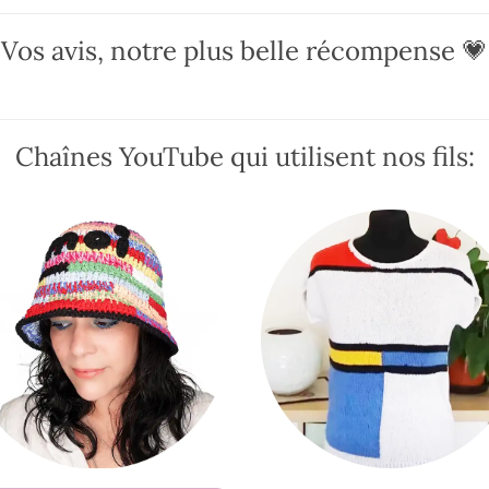
Les
Les
options
options
Vos avis, notre plus belle récompense 💗
peuvent
peuvent
être
être
choisies
choisies
sur
sur
Chaînes YouTube qui utilisent nos fils:
la
la
page
page
du
du
produit
produit