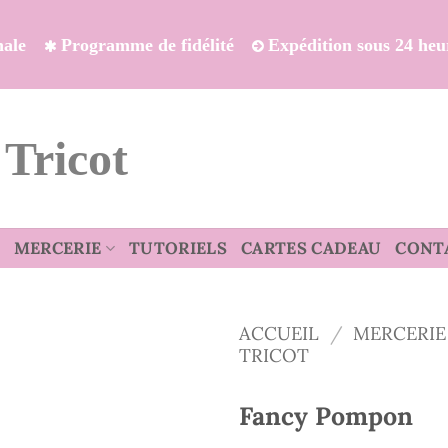
onale
Programme de fidélité
Expédition sous 24 heu
 Tricot
MERCERIE
TUTORIELS
CARTES CADEAU
CONT
ACCUEIL
/
MERCERIE
TRICOT
Fancy Pompon