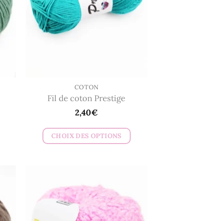
COTON
Fil de coton Prestige
2,40
€
CHOIX DES OPTIONS
Ce
produit
a
plusieurs
variations.
Les