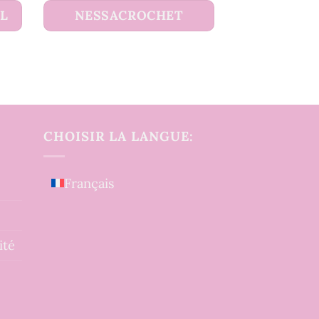
UL
NESSACROCHET
CHOISIR LA LANGUE:
Français
ité