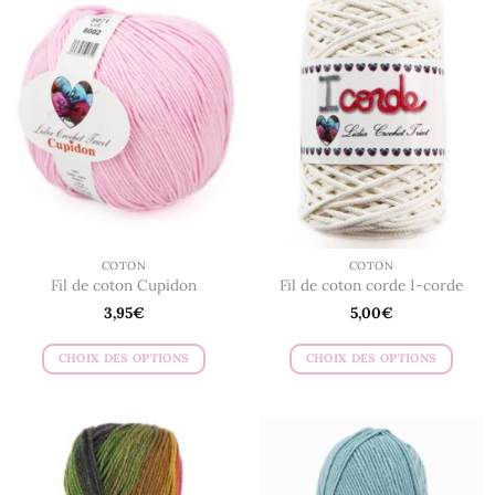
COTON
COTON
Fil de coton Cupidon
Fil de coton corde I-corde
3,95
€
5,00
€
CHOIX DES OPTIONS
CHOIX DES OPTIONS
Ce
Ce
produit
produit
a
a
plusieurs
plusieurs
variations.
variations.