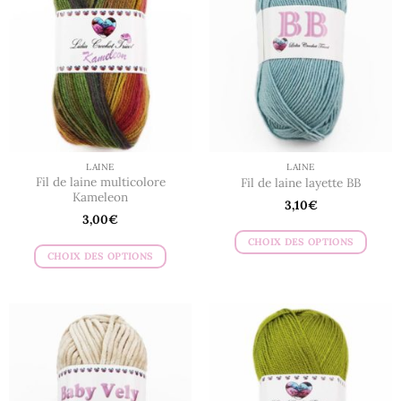
Les
Les
options
options
peuvent
peuvent
être
être
choisies
choisies
sur
sur
la
la
page
page
du
du
LAINE
LAINE
produit
produit
Fil de laine multicolore
Fil de laine layette BB
Kameleon
3,10
€
3,00
€
CHOIX DES OPTIONS
CHOIX DES OPTIONS
Ce
Ce
produit
produit
a
a
plusieurs
plusieurs
variations.
variations.
Les
Les
options
options
peuvent