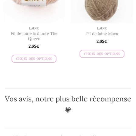
sur
sur
la
la
page
page
du
du
LAINE
LAINE
produit
produit
Fil de laine brillante The
Fil de laine Maya
Queen
2,65
€
2,65
€
CHOIX DES OPTIONS
CHOIX DES OPTIONS
Ce
Ce
produit
produit
a
a
plusieurs
plusieurs
variations.
variations.
Les
Vos avis, notre plus belle récompense
Les
options
options
peuvent
💗
peuvent
être
être
choisies
choisies
sur
sur
la
la