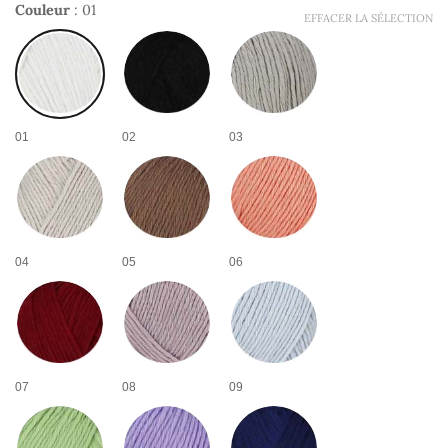
Couleur
:
01
EFFACER LA SÉLECTION
01
02
03
04
05
06
07
08
09