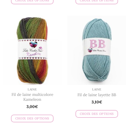
CHOIX DES OPTIONS
CHOIX DES OPTIONS
Ce
Ce
produit
produit
a
a
plusieurs
plusieurs
variations.
variations.
Les
Les
options
options
peuvent
peuvent
être
être
choisies
choisies
sur
sur
la
la
page
page
du
du
LAINE
LAINE
produit
produit
Fil de laine multicolore
Fil de laine layette BB
Kameleon
3,10
€
3,00
€
CHOIX DES OPTIONS
CHOIX DES OPTIONS
Ce
Ce
produit