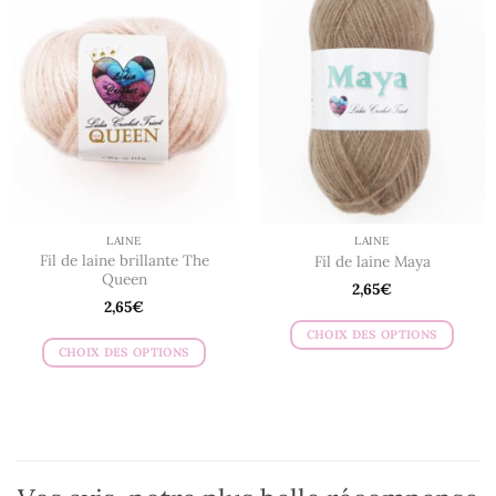
variations.
variations.
Les
Les
options
options
peuvent
peuvent
être
être
choisies
choisies
sur
sur
la
la
page
page
du
du
LAINE
LAINE
produit
produit
Fil de laine brillante The
Fil de laine Maya
Queen
2,65
€
2,65
€
CHOIX DES OPTIONS
CHOIX DES OPTIONS
Ce
Ce
produit
produit
a
a
plusieurs
plusieurs
variations.
variations.
Les
Les