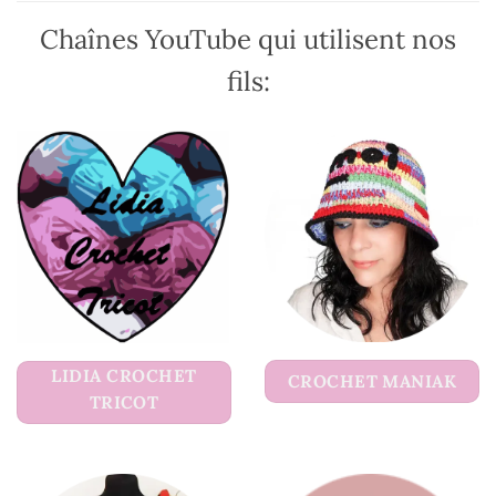
du
du
Chaînes YouTube qui utilisent nos
produit
produit
fils:
LIDIA CROCHET
CROCHET MANIAK
TRICOT