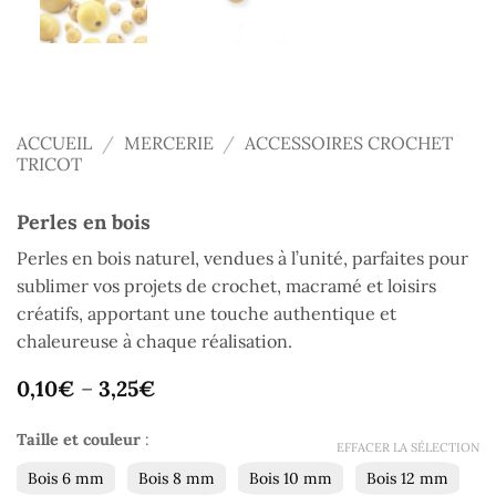
ACCUEIL
/
MERCERIE
/
ACCESSOIRES CROCHET
TRICOT
Perles en bois
Perles en bois naturel, vendues à l’unité, parfaites pour
sublimer vos projets de crochet, macramé et loisirs
créatifs, apportant une touche authentique et
chaleureuse à chaque réalisation.
0,10
€
–
3,25
€
Taille et couleur
:
EFFACER LA SÉLECTION
Bois 6 mm
Bois 8 mm
Bois 10 mm
Bois 12 mm