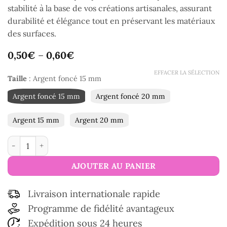
stabilité à la base de vos créations artisanales, assurant
durabilité et élégance tout en préservant les matériaux
des surfaces.
0,50
€
–
0,60
€
EFFACER LA SÉLECTION
Taille
:
Argent foncé 15 mm
Argent foncé 15 mm
Argent foncé 20 mm
Argent 15 mm
Argent 20 mm
quantité de Pied de sac
AJOUTER AU PANIER
Livraison internationale rapide
Programme de fidélité avantageux
Expédition sous 24 heures