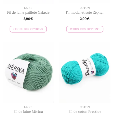
LAINE
COTON
Fil de laine pailleté Galaxie
Fil modal et soie Zéphyr
2,90
€
2,90
€
CHOIX DES OPTIONS
CHOIX DES OPTIONS
Ce
Ce
produit
produit
a
a
plusieurs
plusieurs
variations.
variations.
Les
Les
options
options
peuvent
peuvent
être
être
choisies
choisies
sur
sur
la
la
page
page
du
du
LAINE
COTON
produit
produit
Fil de laine Mérina
Fil de coton Prestige