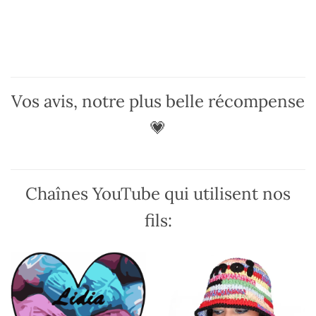
a
a
plusieurs
plusieurs
variations.
variations.
Les
Les
options
options
peuvent
peuvent
Vos avis, notre plus belle récompense
être
être
choisies
choisies
💗
sur
sur
la
la
page
page
du
du
Chaînes YouTube qui utilisent nos
produit
produit
fils: