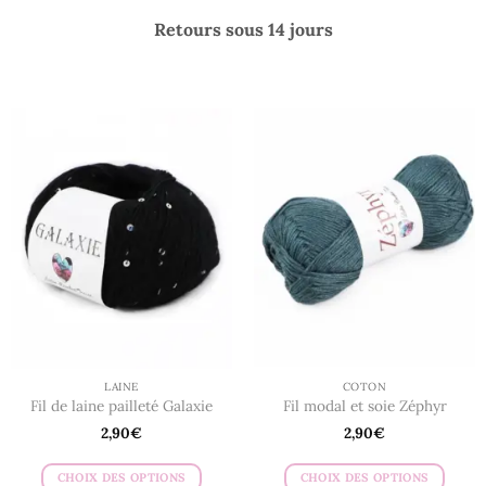
Retours sous 14 jours
LAINE
COTON
Fil de laine pailleté Galaxie
Fil modal et soie Zéphyr
2,90
€
2,90
€
CHOIX DES OPTIONS
CHOIX DES OPTIONS