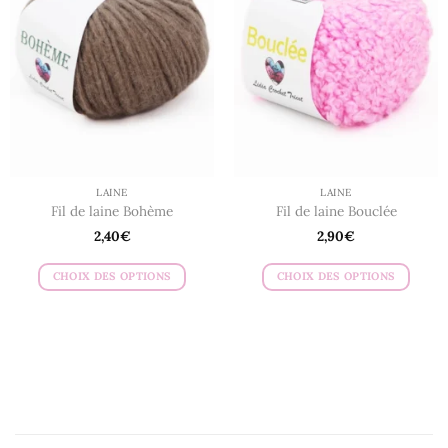
Les
Les
options
options
peuvent
peuvent
être
être
choisies
choisies
sur
sur
la
la
page
page
du
du
LAINE
LAINE
produit
produit
Fil de laine Bohème
Fil de laine Bouclée
2,40
€
2,90
€
CHOIX DES OPTIONS
CHOIX DES OPTIONS
Ce
Ce
produit
produit
a
a
plusieurs
plusieurs
variations.
variations.
Les
Les
options
options
peuvent
peuvent