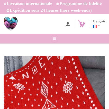
Passer
Livraison internationale
Programme de fidélité
au
Expédition sous 24 heures (hors week-ends)
contenu
Français