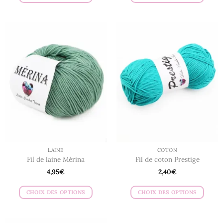
Ce
Ce
produit
produit
a
a
plusieurs
plusieurs
variations.
variations.
Les
Les
options
options
peuvent
peuvent
être
être
choisies
choisies
sur
sur
la
la
page
page
du
du
LAINE
COTON
produit
produit
Fil de laine Mérina
Fil de coton Prestige
4,95
€
2,40
€
CHOIX DES OPTIONS
CHOIX DES OPTIONS
Ce
Ce
produit
produit