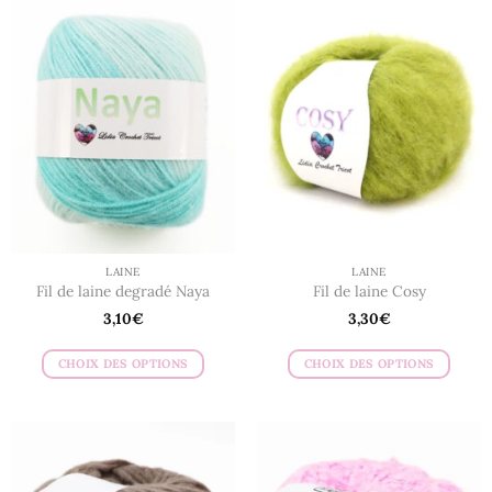
a
a
plusieurs
plusieurs
variations.
variations.
Les
Les
options
options
peuvent
peuvent
être
être
choisies
choisies
sur
sur
la
la
page
page
du
du
LAINE
LAINE
produit
produit
Fil de laine degradé Naya
Fil de laine Cosy
3,10
€
3,30
€
CHOIX DES OPTIONS
CHOIX DES OPTIONS
Ce
Ce
produit
produit
a
a
plusieurs
plusieurs
variations.
variations.