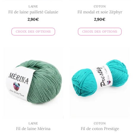
LAINE
COTON
Fil de laine pailleté Galaxie
Fil modal et soie Zéphyr
2,90
€
2,90
€
CHOIX DES OPTIONS
CHOIX DES OPTIONS
Ce
Ce
produit
produit
a
a
plusieurs
plusieurs
variations.
variations.
Les
Les
options
options
peuvent
peuvent
être
être
choisies
choisies
sur
sur
la
la
page
page
du
du
LAINE
COTON
produit
produit
Fil de laine Mérina
Fil de coton Prestige