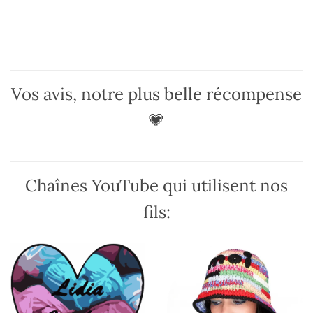
a
a
plusieurs
plusieurs
variations.
variations.
Les
Les
options
options
peuvent
peuvent
Vos avis, notre plus belle récompense
être
être
choisies
choisies
💗
sur
sur
la
la
page
page
du
du
Chaînes YouTube qui utilisent nos
produit
produit
fils: