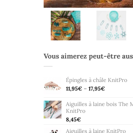
Vous aimerez peut-être au
Épingles à châle KnitPro
11,95
€
–
17,95
€
Aiguilles à laine bois The 
KnitPro
8,45
€
Aiguilles à laine KnitPro