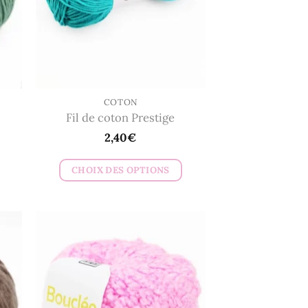
COTON
Fil de coton Prestige
2,40
€
CHOIX DES OPTIONS
Ce
produit
a
plusieurs
variations.
Les
options