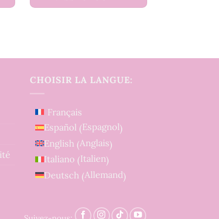
CHOISIR LA LANGUE:
Français
Espagnol
Español
(
)
Anglais
English
(
)
ité
Italien
Italiano
(
)
Allemand
Deutsch
(
)
Suivez-nous: