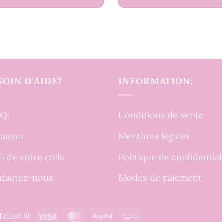
SOIN D’AIDE?
INFORMATION:
.Q.
Conditions de vente
raison
Mentions légales
vi de votre colis
Politique de confidential
tactez-nous
Modes de paiement
Visa
MasterCard
PayPal
Bank
tTricot ®