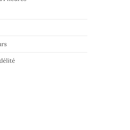
urs
délité