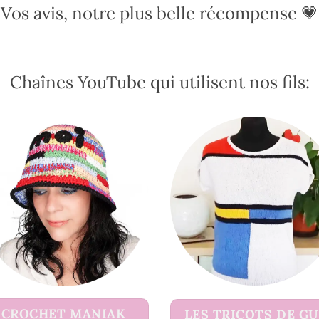
options
options
Vos avis, notre plus belle récompense 💗
peuvent
peuvent
être
être
choisies
choisies
sur
sur
Chaînes YouTube qui utilisent nos fils:
la
la
page
page
du
du
produit
produit
CROCHET MANIAK
LES TRICOTS DE G