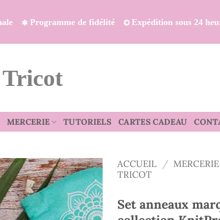
onale
Programme de fidélité
Expédition sous 24 heu
 Tricot
MERCERIE
TUTORIELS
CARTES CADEAU
CONT
ACCUEIL
/
MERCERIE
TRICOT
Set anneaux mar
collection KnitPr