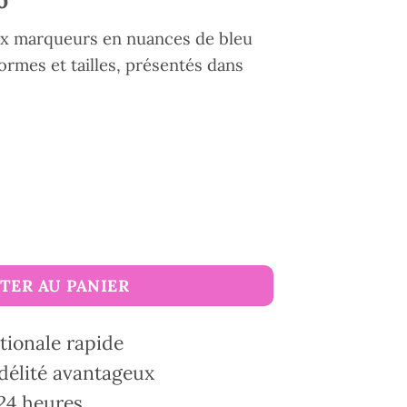
x marqueurs en nuances de bleu
formes et tailles, présentés dans
arqueurs The Mindful collection KnitPro
TER AU PANIER
tionale rapide
délité avantageux
24 heures