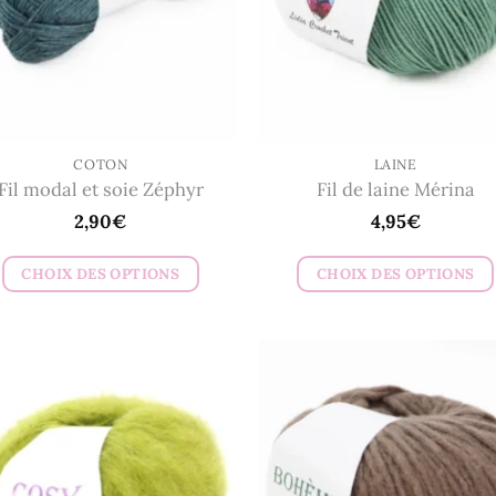
COTON
LAINE
Fil modal et soie Zéphyr
Fil de laine Mérina
2,90
€
4,95
€
CHOIX DES OPTIONS
CHOIX DES OPTIONS
Ce
Ce
produit
produit
a
a
plusieurs
plusieurs
variations.
variations.
Les
Les
options
options