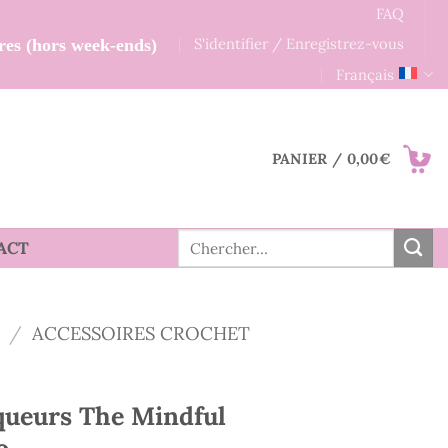
FAQ
S'identifier / Enregistrez-vous
res (hors week-ends)
Français
PANIER /
0,00
€
Recherche
ACT
pour :
/
ACCESSOIRES CROCHET
queurs The Mindful
o