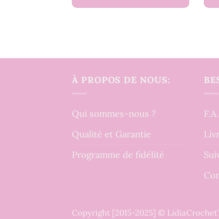
À PROPOS DE NOUS:
BE
Qui sommes-nous ?
F.A
Qualité et Garantie
Liv
Programme de fidélité
Sui
Con
Copyright [2015-2025] © LidiaCroche