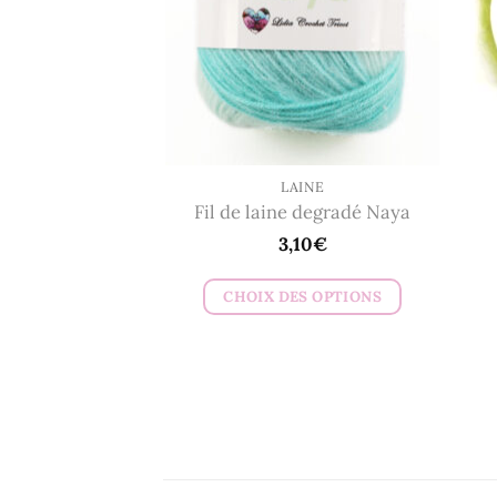
peuvent
être
choisies
sur
la
page
du
LAINE
Fil de laine degradé Naya
produit
3,10
€
CHOIX DES OPTIONS
Ce
produit
a
plusieurs
variations.
Les