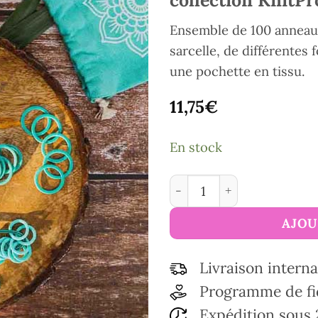
Ensemble de 100 anneau
sarcelle, de différentes 
une pochette en tissu.
11,75
€
En stock
quantité de Set anneaux m
AJOU
Livraison interna
Programme de fi
Expédition sous 