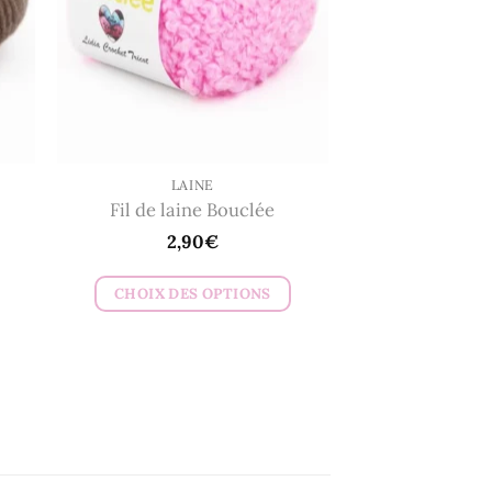
peuvent
être
choisies
sur
la
page
du
LAINE
Fil de laine Bouclée
produit
2,90
€
CHOIX DES OPTIONS
Ce
produit
a
plusieurs
variations.
Les