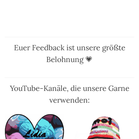
Produkt
Produkt
weist
weist
mehrere
mehrere
Varianten
Varianten
auf.
auf.
Die
Die
Optionen
Optionen
Euer Feedback ist unsere größte
können
können
auf
auf
Belohnung 💗
der
der
Produktseite
Produktseite
gewählt
gewählt
werden
werden
YouTube-Kanäle, die unsere Garne
verwenden: